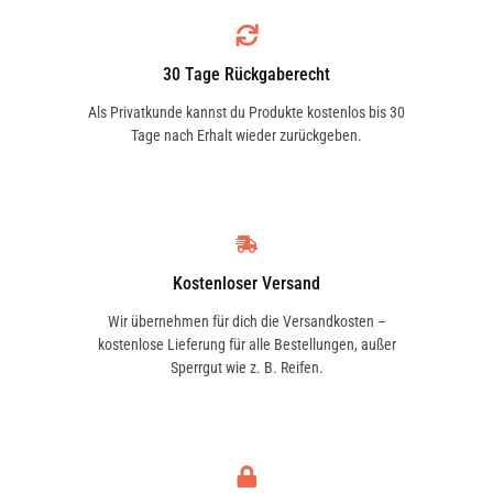
Langlebigkeit:
Robuste Materialien und
SF FILTER
hochwertige Verarbeitung
30 Tage Rückgaberecht
HY16139
gewährleisten eine lange Lebensdauer
Als Privatkunde kannst du Produkte kostenlos bis 30
und eine zuverlässige Leistung.
Tage nach Erhalt wieder zurückgeben.
Sicherheit:
Schützt die Bremsen vor
Schäden durch Verunreinigungen und
sorgt für eine gleichmäßige und
effektive Bremskraftverstärkung.
Kostenloser Versand
Kompatibilität:
Der HD 10 001 von
Wir übernehmen für dich die Versandkosten –
MANN-FILTER Filter ist für eine
kostenlose Lieferung für alle Bestellungen, außer
Sperrgut wie z. B. Reifen.
Vielzahl von Fahrzeugen und
Maschinen geeignet, die
Hydrauliksysteme für die
Bremskraftregelung verwenden.