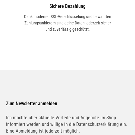
Warum ein Filter für Hydraulikbremsen
Sichere Bezahlung
von MANN-FILTER?
MANN-FILTER ist
Dank moderner SSL-Verschlüsselung und bewährten
für seine qualitativ hochwertigen und
Zahlungsanbietern sind deine Daten jederzeit sicher
und zuverlässig geschützt.
innovativen Fahrzeugkomponenten
bekannt. Der MANN-FILTER HD 10 001
Filter sorgt dafür, dass das
Hydrauliksystem, speziell im Bereich der
Bremsen, optimal funktioniert und schützt
die Bauteile vor Schäden durch
Verunreinigungen. Dies trägt zu einer
sicheren und zuverlässigen
Bremsleistung bei.
Zum Newsletter anmelden
Ich möchte über aktuelle Vorteile und Angebote im Shop
Hinweis
informiert werden und willige in die Datenschutzerklärung ein.
Eine Abmeldung ist jederzeit möglich.
Stelle sicher, dass der Filter für