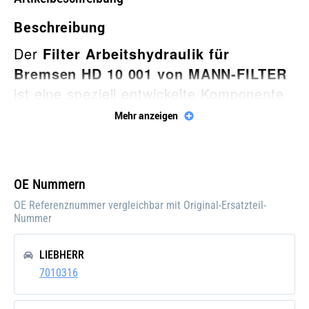
Beschreibung
Der
Filter Arbeitshydraulik für
Bremsen HD 10 001 von MANN-FILTER
ist eine speziell entwickelte Komponente
für die Filtration von
Mehr anzeigen
Hydraulikflüssigkeiten in Bremssystemen.
Dieser Hydraulikbremsenfilter schützt das
Hydrauliksystem vor Schmutz, Staub und
OE Nummern
anderen Verunreinigungen, die die
OE Referenznummer vergleichbar mit Original-Ersatzteil-
Leistung und Sicherheit des
Nummer
Bremssystems beeinträchtigen könnten.
LIEBHERR
MANN-FILTER bietet mit diesem Filter
7010316
eine Lösung, die eine konstant hohe
Bremsleistung gewährleistet und