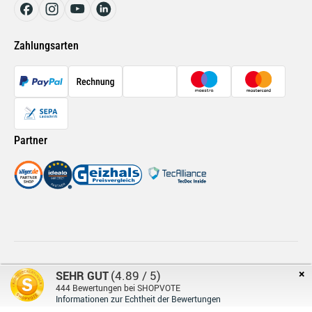
Renault Ersatzteile
Bremsflüssigkeit SL DOT 4 ATE
Auto Innenraumreiniger LIQUI MOLY 1547
Zahlungsarten
Filter Innenraumluft MANN-FILTER FP 26 009 für VW Seat Audi
Skoda
Partner
×
© Retromotion 2026
Impressum
Datenschutz
(4.89 / 5)
SEHR GUT
444
Bewertungen bei SHOPVOTE
Informationen zur Echtheit der Bewertungen