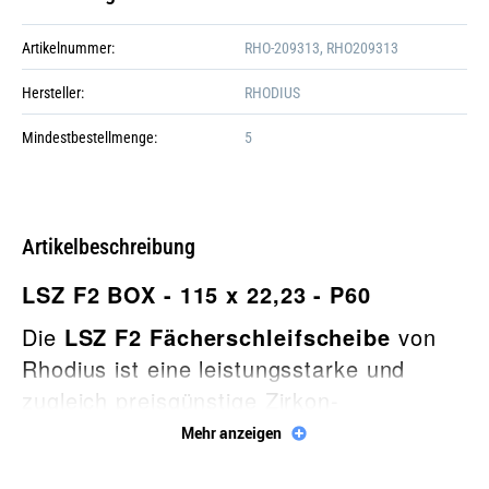
Artikelnummer:
RHO-209313, RHO209313
Hersteller:
RHODIUS
Mindestbestellmenge:
5
Artikelbeschreibung
LSZ F2 BOX - 115 x 22,23 - P60
Die
LSZ F2 Fächerschleifscheibe
von
Rhodius ist eine leistungsstarke und
zugleich preisgünstige Zirkon-
Galerie öffnen
Fächerschleifscheibe für Stahl und
Mehr anzeigen
Edelstahl.