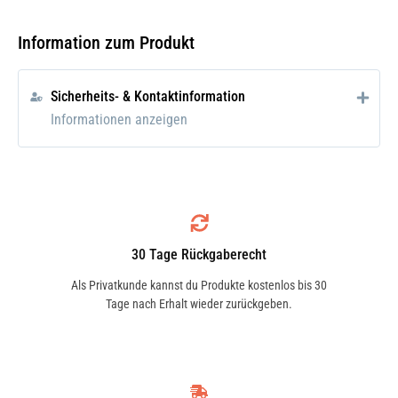
Gute Lebensdauer
Hohe Zerspanungsleistung
Information zum Produkt
Widerstandsfähiger Faserstoffträger
In praktischer wiederverschließbaren
Sicherheits- & Kontaktinformation
Blechdose
Informationen anzeigen
Sie ist kompatibel mit allen
handelsüblichen Winkelschleifern mit 125
mm Scheibendurchmesser und 22,23 mm
Bohrung.
Zusatzinfo:
30 Tage Rückgaberecht
Fächerschleifscheiben
Als Privatkunde kannst du Produkte kostenlos bis 30
Tage nach Erhalt wieder zurückgeben.