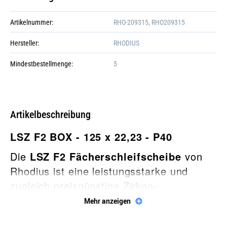
Artikelnummer:
RHO-209315, RHO209315
Hersteller:
RHODIUS
Mindestbestellmenge:
5
Artikelbeschreibung
LSZ F2 BOX - 125 x 22,23 - P40
Die
LSZ F2 Fächerschleifscheibe
von
Rhodius ist eine leistungsstarke und
zugleich preisgünstige Zirkon-
Galerie öffnen
Fächerschleifscheibe für Stahl und
Mehr anzeigen
Edelstahl.