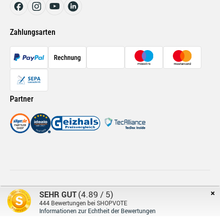
Renault Ersatzteile
Bremsflüssigkeit SL DOT 4 ATE
Auto Innenraumreiniger LIQUI MOLY 1547
Zahlungsarten
Filter Innenraumluft MANN-FILTER FP 26 009 für VW Seat Audi
Skoda
Partner
×
© Retromotion 2026
Impressum
Datenschutz
(4.89 / 5)
SEHR GUT
444
Bewertungen bei SHOPVOTE
Informationen zur Echtheit der Bewertungen