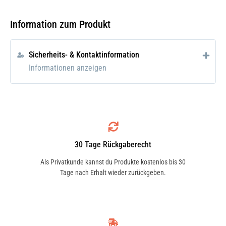
Gute Lebensdauer
Hohe Zerspanungsleistung
Information zum Produkt
Widerstandsfähiger Faserstoffträger
In praktischer wiederverschließbaren
Sicherheits- & Kontaktinformation
Blechdose
Informationen anzeigen
Sie ist kompatibel mit allen
handelsüblichen Winkelschleifern mit 125
mm Scheibendurchmesser und 22,23 mm
Bohrung.
Zusatzinfo:
30 Tage Rückgaberecht
Fächerschleifscheiben
Als Privatkunde kannst du Produkte kostenlos bis 30
Tage nach Erhalt wieder zurückgeben.