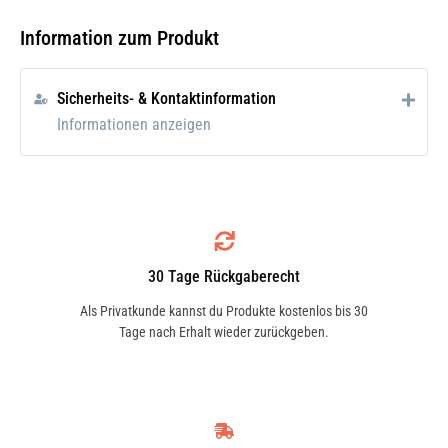
• Offen gestreut, mit spezieller Stearat-
Beschichtung
Information zum Produkt
• Optimal im Einsatz zusammen mit RH15
VELCRO
Sicherheits- & Kontaktinformation
Zusatzinfo:
Informationen anzeigen
Schleifmittel auf Unterlage
30 Tage Rückgaberecht
Als Privatkunde kannst du Produkte kostenlos bis 30
Tage nach Erhalt wieder zurückgeben.