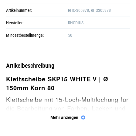
Artikelnummer:
RHO-305978, RHO305978
Hersteller:
RHODIUS
Mindestbestellmenge:
50
Artikelbeschreibung
Klettscheibe SKP15 WHITE V | Ø
150mm Korn 80
Klettscheibe mit 15-Loch-Multilochung für
die Bearbeitung von Farben, Lacken und
Galerie öffnen
Füllern
Mehr anzeigen
• Papierunterlage