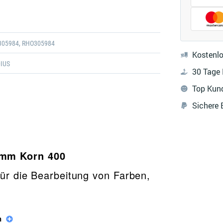
Galerie
öffnen
305984, RHO305984
Kostenlo
IUS
30 Tage
Top Kun
Sichere
0mm Korn 400
für die Bearbeitung von Farben,
n