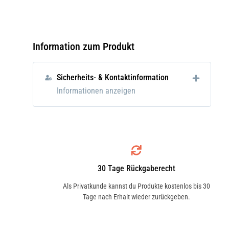
• Offen gestreut, mit spezieller Steara
• Optimal im Einsatz zusammen mit 
Zusatzinfo:
Schleifmittel auf Unterlage
Information zum Produkt
Sicherheits- & Kontaktinformation
Informationen anzeigen
30 Tage Rückgaberecht
Als Privatkunde kannst du Produkte kostenlos bis 30
Tage nach Erhalt wieder zurückgeben.