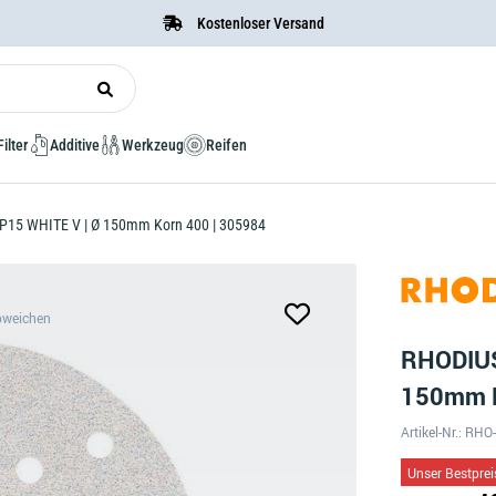
Kostenloser Versand
Filter
Additive
Werkzeug
Reifen
P15 WHITE V | Ø 150mm Korn 400 | 305984
bweichen
RHODIUS
150mm K
Artikel-Nr.: RH
Unser Bestprei