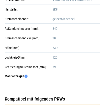
Hersteller:
SKF
Bremsscheibenart:
gelocht/innenbel.
Außendurchmesser [mm]:
340
Bremsscheibendicke [mm]:
30
Höhe [mm]:
73,2
Lochkreis-Ø [mm]:
120
Zentrierungsdurchmesser [mm]:
79
Mehr anzeigen
Lochanzahl:
5
Galerie öffnen
Oberfläche:
beschichtet
Mindestdicke [mm]:
28,4
Kompatibel mit folgenden PKWs