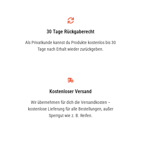
gefertigte Bremsscheiben
Optimale Wärmeableitung: Verhindert
Fading und Leistungsverlust
JURID
Lange Lebensdauer durch
563199JVC-1
30 Tage Rückgaberecht
verschleißoptimierte Oberflächen
Als Privatkunde kannst du Produkte kostenlos bis 30
Maximale Sicherheit bei Nässe, Hitze
Tage nach Erhalt wieder zurückgeben.
JURID
und hohen Geschwindigkeiten
563199JVC1
Passgenaue Fertigung für Vorderachse
oder Hinterachse
Einfacher Einbau als Einzelscheibe
MINTEX
MDCB2572
Kostenloser Versand
Technische Merkmale
Wir übernehmen für dich die Versandkosten –
kostenlose Lieferung für alle Bestellungen, außer
FEBI BILSTEIN
Höhe [mm]: 73,2 mm
Sperrgut wie z. B. Reifen.
105724
Bremsscheibenart: innenbelüftet
Bremsscheibendicke [mm]: 30 mm