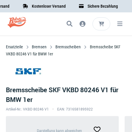
nd
Kostenloser Versand
Sichere Bezahlung
Ersatzteile
Bremsen
Bremsscheiben
Bremsscheibe SKF
VKBD 80246 V1 für BMW 1er
Bremsscheibe SKF VKBD 80246 V1 für
BMW 1er
Artikel-Nr.: VKBD 80246 V1
EAN: 7316581895922
Darstellung
Darstellung kann abweichen