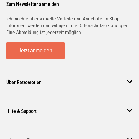
555
Zum Newsletter anmelden
SE4821
Ich möchte über aktuelle Vorteile und Angebote im Shop
informiert werden und willige in die Datenschutzerklärung ein.
BLUE PRINT
Eine Abmeldung ist jederzeit möglich.
ADN187104
Jetzt anmelden
FAI
SS2359
Über Retromotion
RTS
9102567
Über uns
Hilfe & Support
Unsere Jobs
FIRST LINE
Magazin
FTR5124
Häufige Fragen