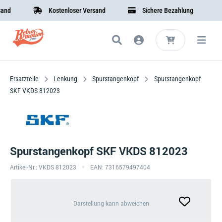
d
Kostenloser Versand
Sichere Bezahlung
Ersatzteile
Lenkung
Spurstangenkopf
Spurstangenkopf
SKF VKDS 812023
Spurstangenkopf SKF VKDS 812023
Artikel-Nr.: VKDS 812023
EAN: 7316579497404
Darstellung
Darstellung kann abweichen
kann
abweichen