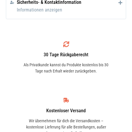
Sicherheits- & Kontaktinformation
Informationen anzeigen
Schaeffler FAG
840115910
OPTIMAL
G11398
30 Tage Rückgaberecht
Als Privatkunde kannst du Produkte kostenlos bis 30
OPTIMAL
Tage nach Erhalt wieder zurückgeben.
G11540
MOOG
NIES10902
Kostenloser Versand
Wir übernehmen für dich die Versandkosten –
SIDEM
kostenlose Lieferung für alle Bestellungen, außer