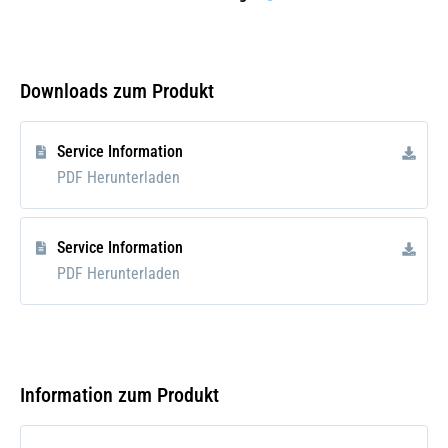
QUINTON HAZELL
QR3482S
Downloads zum Produkt
FEBI BILSTEIN
42681
Service Information
PDF Herunterladen
SWAG
82942681
Service Information
PDF Herunterladen
TRISCAN
850014144
DELPHI
Information zum Produkt
TA2394