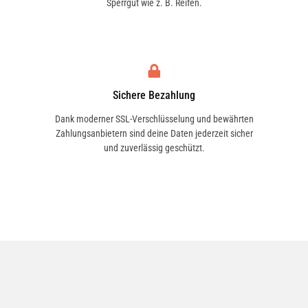
42439
Sperrgut wie z. B. Reifen.
CORTECO
49401381
Sichere Bezahlung
A.B.S.
Dank moderner SSL-Verschlüsselung und bewährten
240577
Zahlungsanbietern sind deine Daten jederzeit sicher
und zuverlässig geschützt.
OCAP
193116
CTR
CEN95