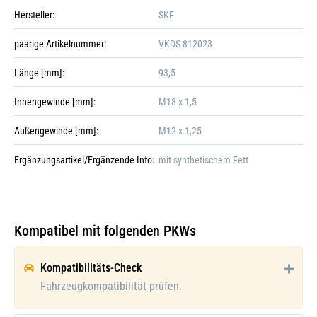
Hersteller:
SKF
paarige Artikelnummer:
VKDS 812023
Länge [mm]:
93,5
Innengewinde [mm]:
M18 x 1,5
Außengewinde [mm]:
M12 x 1,25
Ergänzungsartikel/Ergänzende Info:
mit synthetischem Fett
Kompatibel mit folgenden PKWs
Galerie öffnen
Kompatibilitäts-Check
Fahrzeugkompatibilität prüfen.