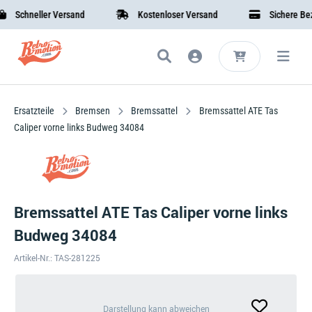
Schneller Versand
Kostenloser Versand
Sichere Bezah
Ersatzteile
Bremsen
Bremssattel
Bremssattel ATE Tas
Caliper vorne links Budweg 34084
Bremssattel ATE Tas Caliper vorne links
Budweg 34084
Artikel-Nr.: TAS-281225
Darstellung
Darstellung kann abweichen