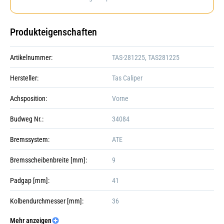
Produkteigenschaften
Artikelnummer:
TAS-281225, TAS281225
Hersteller:
Tas Caliper
Achsposition:
Vorne
Budweg Nr.:
34084
Bremssystem:
ATE
Bremsscheibenbreite [mm]:
9
Padgap [mm]:
41
Kolbendurchmesser [mm]:
36
Mehr anzeigen
Kolbenanzahl:
Galerie öffnen
4