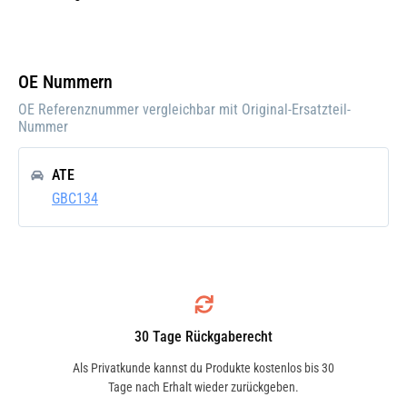
Einbauposition:
Vorne
Einbauseite:
Links
OE Nummern
Pfand:
OE Referenznummer vergleichbar mit Original-Ersatzteil-
Nummer
ATE
GBC134
30 Tage Rückgaberecht
Als Privatkunde kannst du Produkte kostenlos bis 30
Tage nach Erhalt wieder zurückgeben.