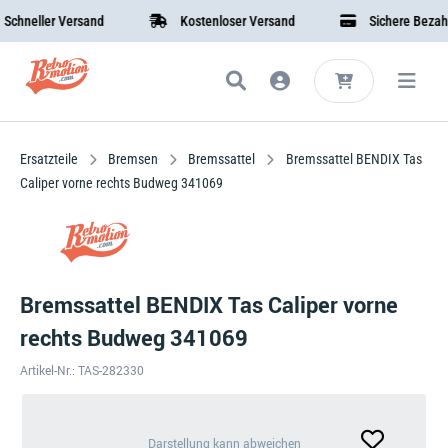
neller Versand
Kostenloser Versand
Sichere Bezahlung
Ersatzteile
Bremsen
Bremssattel
Bremssattel BENDIX Tas
Caliper vorne rechts Budweg 341069
Bremssattel BENDIX Tas Caliper vorne
rechts Budweg 341069
Artikel-Nr.: TAS-282330
Darstellung
Darstellung kann abweichen