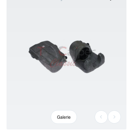
kann
abweichen
Galerie