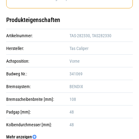
Produkteigenschaften
Artikelnummer:
TAS-282330, TAS282330
Hersteller:
Tas Caliper
Achsposition:
Vorne
Budweg Nr.:
341069
Bremssystem:
BENDIX
Bremsscheibenbreite [mm]:
108
Padgap [mm]:
48
Kolbendurchmesser [mm]:
48
Mehr anzeigen
Einbauposition:
Galerie öffnen
Vorne