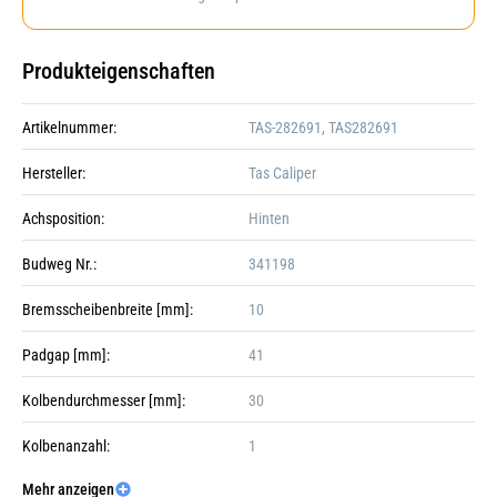
Produkteigenschaften
Artikelnummer:
TAS-282691, TAS282691
Hersteller:
Tas Caliper
Achsposition:
Hinten
Budweg Nr.:
341198
Bremsscheibenbreite [mm]:
10
Padgap [mm]:
41
Kolbendurchmesser [mm]:
30
Kolbenanzahl:
1
Mehr anzeigen
Einbauposition:
Galerie öffnen
Hinten