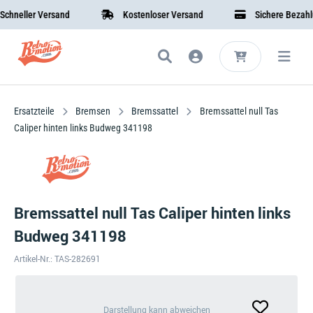
eller Versand
Kostenloser Versand
Sichere Bezahlung
Ersatzteile
Bremsen
Bremssattel
Bremssattel null Tas
Caliper hinten links Budweg 341198
Bremssattel null Tas Caliper hinten links
Budweg 341198
Artikel-Nr.: TAS-282691
Darstellung
Darstellung kann abweichen