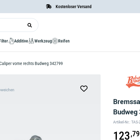
Kostenloser Versand
Filter
Additive
Werkzeug
Reifen
 Caliper vorne rechts Budweg 342799
bweichen
Bremssat
Budweg
Artikel-Nr.: TA
123
,79