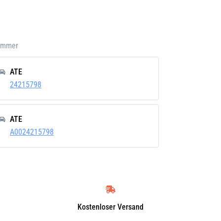
e
s
Nummer
ATE
24215798
ATE
A0024215798
Kostenloser Versand