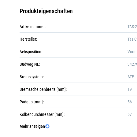
Produkteigenschaften
Artikelnummer:
TAS-
Hersteller:
Tas C
Achsposition:
Vorn
Budweg Nr.:
3427
Bremssystem:
ATE
Bremsscheibenbreite [mm]:
19
Padgap [mm]:
56
Kolbendurchmesser [mm]:
57
Mehr anzeigen
Kolbenanzahl:
2