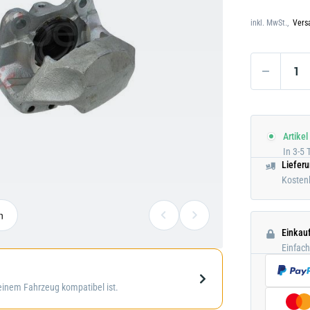
Darstellung
Darstellung kann abweichen
kann
inkl. MwSt.,
Vers
abweichen
Artikel
In 3-5 
Liefer
Kostenl
n
Einkau
Einfac
Galerie
deinem Fahrzeug kompatibel ist.