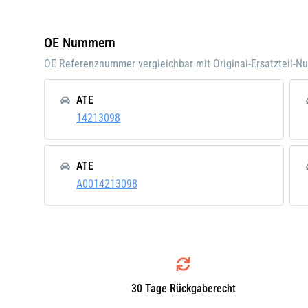
Einbauposition:
Vorn
Einbauseite:
Recht
OE Nummern
Pfand:
OE Referenznummer vergleichbar mit Original-Ersatzteil-
ATE
14213098
ATE
A0014213098
30 Tage Rückgaberecht