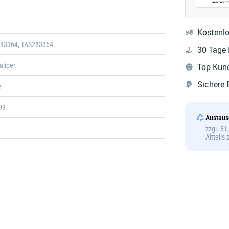
Galerie
öffnen
Kostenlo
283364, TAS283364
30 Tage
aliper
Top Kun
Sichere
e
99
Austaus
zzgl. 3
Altteils