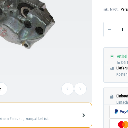
Darstellung
Darstellung kann abweichen
kann
inkl. MwSt.,
Vers
abweichen
Artikel
In 3-5 
Liefer
Kostenl
n
Einkau
Einfac
Galerie
deinem Fahrzeug kompatibel ist.