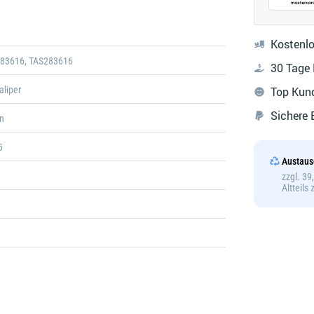
Galerie
öffnen
Kostenlo
283616, TAS283616
30 Tage
aliper
Top Kun
Sichere
n
5
Austaus
zzgl. 3
Altteils