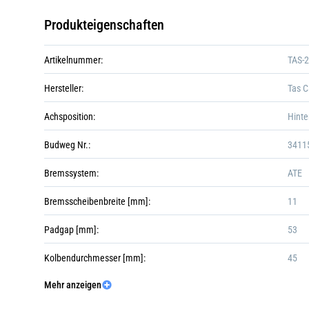
Produkteigenschaften
Artikelnummer:
TAS-
Hersteller:
Tas C
Achsposition:
Hinte
Budweg Nr.:
3411
Bremssystem:
ATE
Bremsscheibenbreite [mm]:
11
Padgap [mm]:
53
Kolbendurchmesser [mm]:
45
Mehr anzeigen
Kolbenanzahl:
2