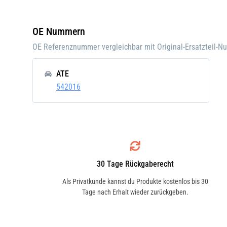
Einbauposition:
Vorn
Einbauseite:
Recht
OE Nummern
Pfand:
OE Referenznummer vergleichbar mit Original-Ersatzteil-
ATE
542016
30 Tage Rückgaberecht
Als Privatkunde kannst du Produkte kostenlos bis 30
Tage nach Erhalt wieder zurückgeben.