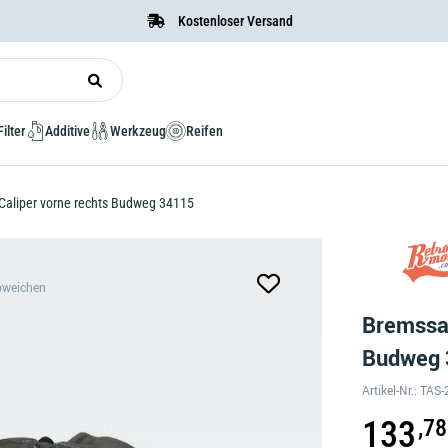
Kostenloser Versand
Filter
Additive
Werkzeug
Reifen
Caliper vorne rechts Budweg 34115
bweichen
Bremssat
Budweg
Artikel-Nr.: TA
133
,78