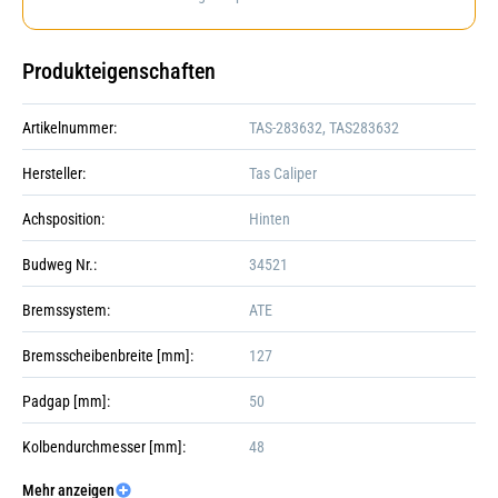
Produkteigenschaften
Artikelnummer:
TAS-283632, TAS283632
Hersteller:
Tas Caliper
Achsposition:
Hinten
Budweg Nr.:
34521
Bremssystem:
ATE
Bremsscheibenbreite [mm]:
127
Padgap [mm]:
50
Kolbendurchmesser [mm]:
48
Mehr anzeigen
Kolbenanzahl:
Galerie öffnen
1