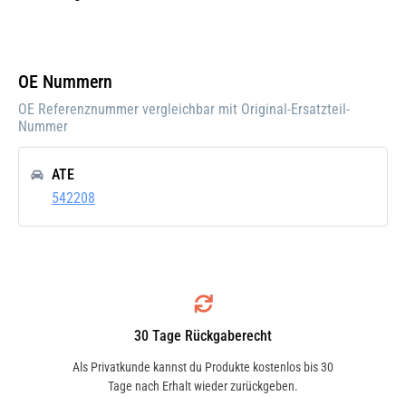
Einbauposition:
Vorne
Einbauseite:
Rechts
OE Nummern
Pfand:
OE Referenznummer vergleichbar mit Original-Ersatzteil-
Nummer
ATE
542208
30 Tage Rückgaberecht
Als Privatkunde kannst du Produkte kostenlos bis 30
Tage nach Erhalt wieder zurückgeben.