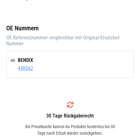
Einbauposition:
Vorne
Einbauseite:
Rechts
OE Nummern
Pfand:
OE Referenznummer vergleichbar mit Original-Ersatzteil-
Nummer
BENDIX
4400A2
30 Tage Rückgaberecht
Als Privatkunde kannst du Produkte kostenlos bis 30
Tage nach Erhalt wieder zurückgeben.