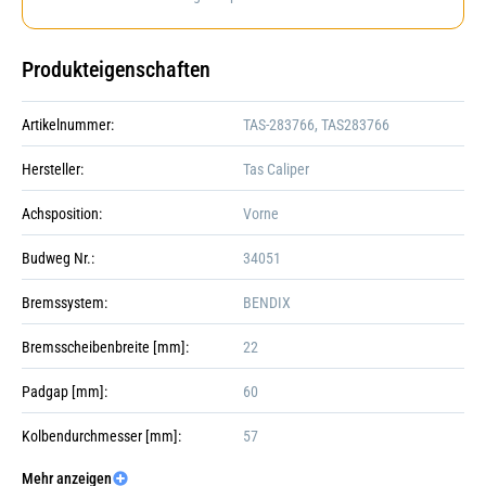
Produkteigenschaften
Artikelnummer:
TAS-283766, TAS283766
Hersteller:
Tas Caliper
Achsposition:
Vorne
Budweg Nr.:
34051
Bremssystem:
BENDIX
Bremsscheibenbreite [mm]:
22
Padgap [mm]:
60
Kolbendurchmesser [mm]:
57
Mehr anzeigen
Kolbenanzahl:
Galerie öffnen
1