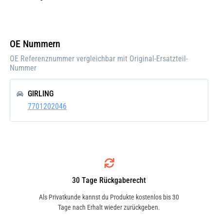
Einbauposition:
Vorne
Einbauseite:
Links
OE Nummern
Pfand:
OE Referenznummer vergleichbar mit Original-Ersatzteil-
Nummer
GIRLING
7701202046
30 Tage Rückgaberecht
Als Privatkunde kannst du Produkte kostenlos bis 30
Tage nach Erhalt wieder zurückgeben.