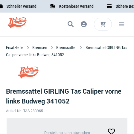
Schneller Versand
Kostenloser Versand
Sichere Bezah
Ersatzteile
Bremsen
Bremssattel
Bremssattel GIRLING Tas
Caliper vorne links Budweg 341052
Bremssattel GIRLING Tas Caliper vorne
links Budweg 341052
Artikel-Nr.: TAS-283965
Darstellung
Darstellung kann abweichen