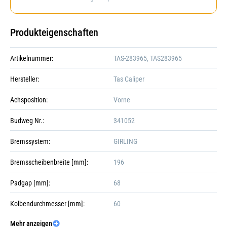
Produkteigenschaften
Artikelnummer:
TAS-283965, TAS283965
Hersteller:
Tas Caliper
Achsposition:
Vorne
Budweg Nr.:
341052
Bremssystem:
GIRLING
Bremsscheibenbreite [mm]:
196
Padgap [mm]:
68
Kolbendurchmesser [mm]:
60
Mehr anzeigen
Kolbenanzahl:
Galerie öffnen
1