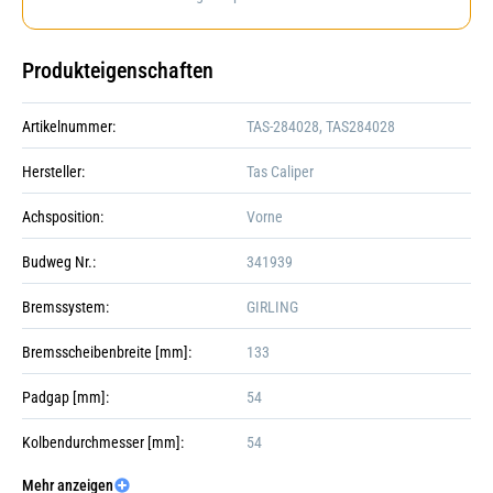
Produkteigenschaften
Artikelnummer:
TAS-284028, TAS284028
Hersteller:
Tas Caliper
Achsposition:
Vorne
Budweg Nr.:
341939
Bremssystem:
GIRLING
Bremsscheibenbreite [mm]:
133
Padgap [mm]:
54
Kolbendurchmesser [mm]:
54
Mehr anzeigen
Kolbenanzahl:
Galerie öffnen
1