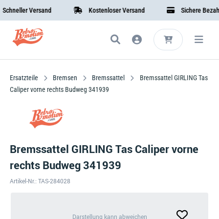
neller Versand
Kostenloser Versand
Sichere Bezahlun
Ersatzteile
Bremsen
Bremssattel
Bremssattel GIRLING Tas
Caliper vorne rechts Budweg 341939
Bremssattel GIRLING Tas Caliper vorne
rechts Budweg 341939
Artikel-Nr.: TAS-284028
Darstellung
Darstellung kann abweichen