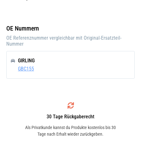
Einbauposition:
Vorne
Einbauseite:
Rechts
OE Nummern
Pfand:
OE Referenznummer vergleichbar mit Original-Ersatzteil-
Nummer
GIRLING
GBC155
30 Tage Rückgaberecht
Als Privatkunde kannst du Produkte kostenlos bis 30
Tage nach Erhalt wieder zurückgeben.