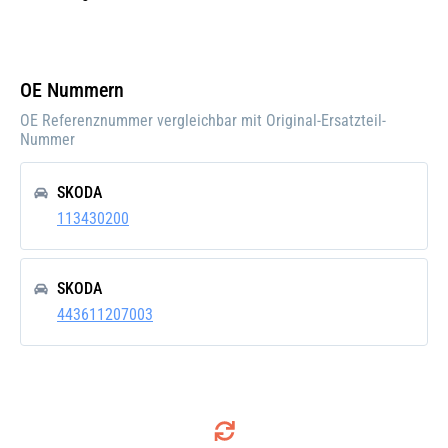
Einbauposition:
Vorne
Einbauseite:
Links
OE Nummern
Pfand:
OE Referenznummer vergleichbar mit Original-Ersatzteil-
Nummer
SKODA
113430200
SKODA
443611207003