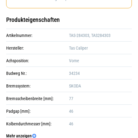
Produkteigenschaften
Artikelnummer:
TAS-284303, TAS284303
Hersteller:
Tas Caliper
Achsposition:
Vorne
Budweg Nr.:
34234
Bremssystem:
SKODA
Bremsscheibenbreite [mm]:
77
Padgap [mm]:
46
Kolbendurchmesser [mm]:
46
Mehr anzeigen
Kolbenanzahl:
Galerie öffnen
2