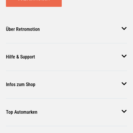
Über Retromotion
Über uns
Hilfe & Support
Unsere Jobs
Magazin
Häufige Fragen
Infos zum Shop
Zahlungsmethoden
Versand & Lieferung
AGB
Rückgabe & Erstattung
Top Automarken
Nutzungsbedingungen
Rücksendung Anmelden
Widerrufsbelehrung
Audi Ersatzteile
Bestellstatus