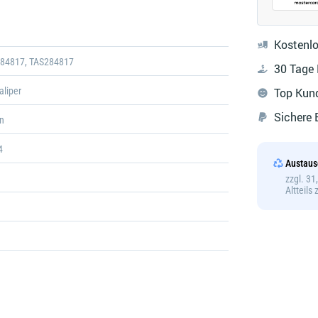
Galerie
öffnen
Kostenlo
284817, TAS284817
30 Tage
aliper
Top Kun
Sichere
n
4
Austaus
zzgl. 3
Altteils