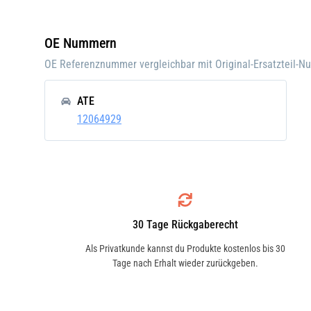
Einbauposition:
Vorn
Einbauseite:
Links
OE Nummern
Pfand:
OE Referenznummer vergleichbar mit Original-Ersatzteil-
ATE
12064929
30 Tage Rückgaberecht
Als Privatkunde kannst du Produkte kostenlos bis 30
Tage nach Erhalt wieder zurückgeben.