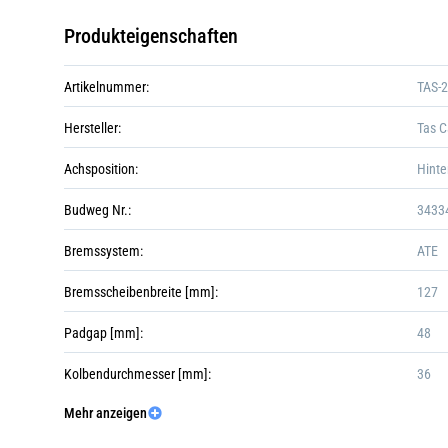
Produkteigenschaften
Artikelnummer:
TAS-
Hersteller:
Tas C
Achsposition:
Hinte
Budweg Nr.:
3433
Bremssystem:
ATE
Bremsscheibenbreite [mm]:
127
Padgap [mm]:
48
Kolbendurchmesser [mm]:
36
Mehr anzeigen
Kolbenanzahl:
4