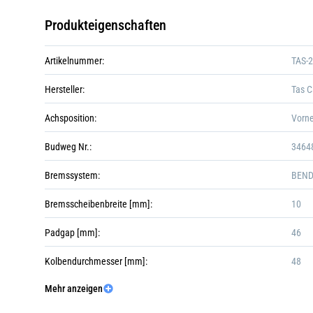
Produkteigenschaften
Artikelnummer:
TAS-
Hersteller:
Tas C
Achsposition:
Vorn
Budweg Nr.:
3464
Bremssystem:
BEND
Bremsscheibenbreite [mm]:
10
Padgap [mm]:
46
Kolbendurchmesser [mm]:
48
Mehr anzeigen
Kolbenanzahl:
1