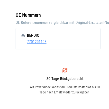
Einbauposition:
Vorn
Einbauseite:
Links
OE Nummern
Pfand:
OE Referenznummer vergleichbar mit Original-Ersatzteil-
BENDIX
7701201108
30 Tage Rückgaberecht
Als Privatkunde kannst du Produkte kostenlos bis 30
Tage nach Erhalt wieder zurückgeben.