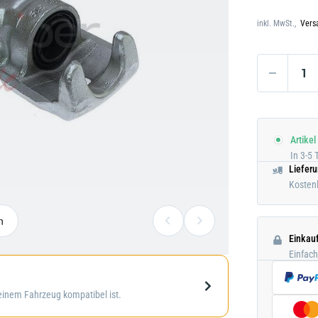
Darstellung
Darstellung kann abweichen
kann
inkl. MwSt.,
Vers
abweichen
Artikel
In 3-5 
Liefer
Kostenl
n
Einkau
Einfac
Galerie
deinem Fahrzeug kompatibel ist.