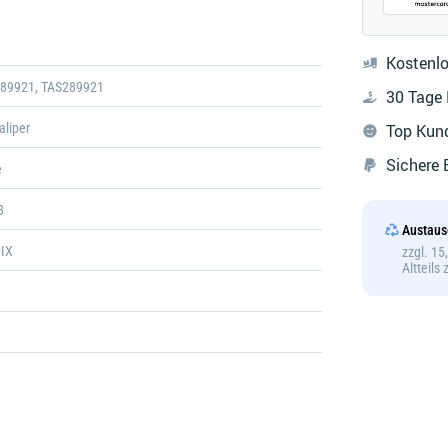
Galerie
öffnen
Kostenlo
289921, TAS289921
30 Tage
aliper
Top Kun
Sichere
e
8
Austaus
IX
zzgl. 1
Altteils