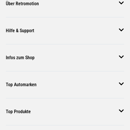
Über Retromotion
Über uns
Hilfe & Support
Unsere Jobs
Magazin
Häufige Fragen
Infos zum Shop
Zahlungsmethoden
Versand & Lieferung
AGB
Rückgabe & Erstattung
Top Automarken
Nutzungsbedingungen
Rücksendung Anmelden
Widerrufsbelehrung
Audi Ersatzteile
Bestellstatus
Top Produkte
VW Ersatzteile
BMW Ersatzteile