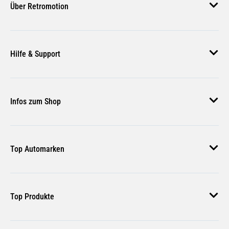
Über Retromotion
Über uns
Hilfe & Support
Unsere Jobs
Magazin
Häufige Fragen
Infos zum Shop
Zahlungsmethoden
Versand & Lieferung
AGB
Rückgabe & Erstattung
Top Automarken
Nutzungsbedingungen
Rücksendung Anmelden
Widerrufsbelehrung
Audi Ersatzteile
Bestellstatus
Top Produkte
VW Ersatzteile
BMW Ersatzteile