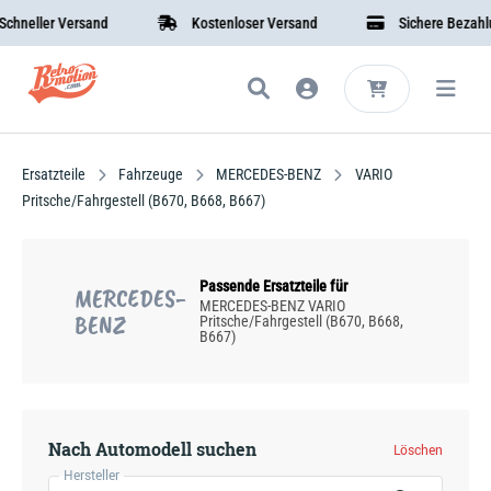
neller Versand
Kostenloser Versand
Sichere Bezahlung
Ersatzteile
Fahrzeuge
MERCEDES-BENZ
VARIO
Pritsche/Fahrgestell (B670, B668, B667)
Passende Ersatzteile für
MERCEDES-
MERCEDES-BENZ VARIO
BENZ
Pritsche/Fahrgestell (B670, B668,
B667)
Nach Automodell suchen
Löschen
Hersteller