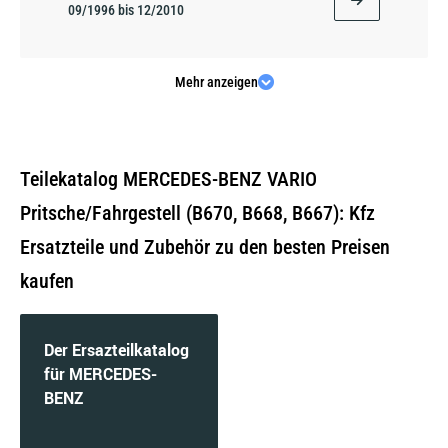
09/1996 bis 12/2010
Mehr anzeigen
613 D, 614 D (668.321, 668.322, 668.323) | 100
KW / 136 PS | ab 09/1996 bis 12/2011
Teilekatalog MERCEDES-BENZ VARIO
Pritsche/Fahrgestell (B670, B668, B667): Kfz
Ersatzteile und Zubehör zu den besten Preisen
613 D, 614 D (668.321, 668.322, 668.323) | 95
KW / 129 PS | ab 09/1996
kaufen
Der Ersazteilkatalog
für MERCEDES-
613 D, 614 D (668.331, 668.332) | 100 KW / 136
PS | ab 09/1996 bis 11/2012
BENZ