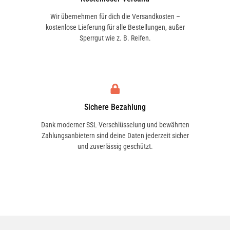
Wir übernehmen für dich die Versandkosten –
kostenlose Lieferung für alle Bestellungen, außer
812 D (670.321, 670.322, 670.323, 670.324) |
90 KW / 122 PS | ab 09/1996 bis 12/2010
Sperrgut wie z. B. Reifen.
812 D (670.331, 670.332) | 90 KW / 122 PS | ab
09/1996 bis 12/2010
Sichere Bezahlung
Dank moderner SSL-Verschlüsselung und bewährten
Zahlungsanbietern sind deine Daten jederzeit sicher
und zuverlässig geschützt.
813 D, 814 D (670.321, 670.322, 670.323,
670.324) | 100 KW / 136 PS | ab 09/1996 bis
12/2013
813 D, 814 D (670.321, 670.322, 670.323,