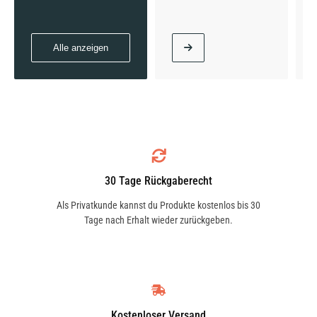
PS | ab 09/1998
Alle anzeigen
615 D, 616 D (668.331, 668.332) | 115 KW / 156
PS | ab 09/1998
618 D (668.321, 668.322, 668.323) | 130 KW /
30 Tage Rückgaberecht
177 PS | ab 09/2006
Als Privatkunde kannst du Produkte kostenlos bis 30
Tage nach Erhalt wieder zurückgeben.
618 D | 130 KW / 177 PS | ab 09/2006
Kostenloser Versand