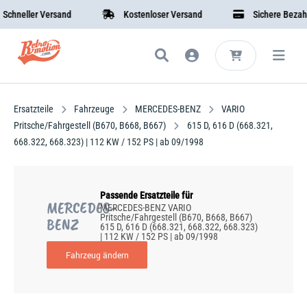
neller Versand
Kostenloser Versand
Sichere Bezahlun
Ersatzteile
Fahrzeuge
MERCEDES-BENZ
VARIO
Pritsche/Fahrgestell (B670, B668, B667)
615 D, 616 D (668.321,
668.322, 668.323) | 112 KW / 152 PS | ab 09/1998
Passende Ersatzteile für
MERCEDES-
MERCEDES-BENZ VARIO
Pritsche/Fahrgestell (B670, B668, B667)
BENZ
615 D, 616 D (668.321, 668.322, 668.323)
| 112 KW / 152 PS | ab 09/1998
Fahrzeug ändern