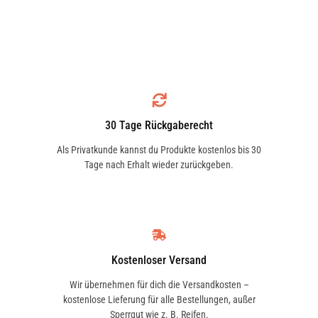
AIXAM
ALFA ROMEO
30 Tage Rückgaberecht
ALPINA
ALPINE
Als Privatkunde kannst du Produkte kostenlos bis 30
Tage nach Erhalt wieder zurückgeben.
AMC
APRILIA
Kostenloser Versand
Wir übernehmen für dich die Versandkosten –
kostenlose Lieferung für alle Bestellungen, außer
ARO
ARTEGA
Sperrgut wie z. B. Reifen.