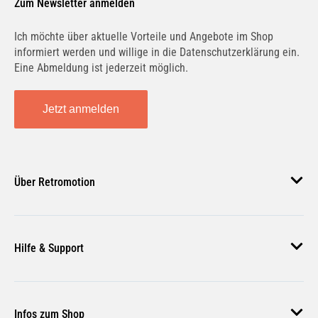
Zum Newsletter anmelden
Ich möchte über aktuelle Vorteile und Angebote im Shop
informiert werden und willige in die Datenschutzerklärung ein.
Eine Abmeldung ist jederzeit möglich.
BAIC
BAOTIAN
Jetzt anmelden
BARKAS
BEDFORD
Über Retromotion
Über uns
BENELLI
BENTLEY
Hilfe & Support
Unsere Jobs
Magazin
Häufige Fragen
Infos zum Shop