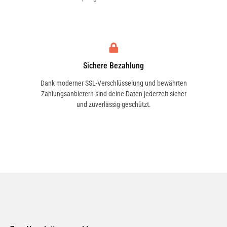
ASIA MOTORS
ASIAWING
Sichere Bezahlung
Dank moderner SSL-Verschlüsselung und bewährten
Zahlungsanbietern sind deine Daten jederzeit sicher
und zuverlässig geschützt.
ASTON MARTIN
ATALA
AUSTIN
AUSTIN-HEALEY
AUTO UNION
AUTOBIANCHI