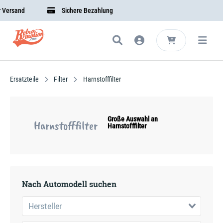
ersand
Sichere Bezahlung
Ersatzteile
Filter
Harnstofffilter
Große Auswahl an
Harnstofffilter
Harnstofffilter
Nach Automodell suchen
Hersteller