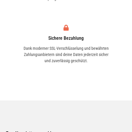
ASIA MOTORS
ASIAWING
Sichere Bezahlung
Dank moderner SSL-Verschlüsselung und bewährten
Zahlungsanbietern sind deine Daten jederzeit sicher
und zuverlässig geschützt.
ASTON MARTIN
ATALA
AUSTIN
AUSTIN-HEALEY
AUTO UNION
AUTOBIANCHI