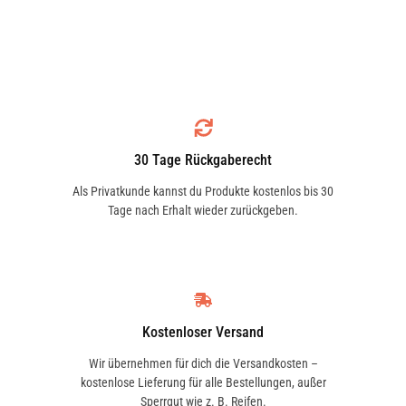
AIXAM
ALFA ROMEO
30 Tage Rückgaberecht
ALPINA
ALPINE
Als Privatkunde kannst du Produkte kostenlos bis 30
Tage nach Erhalt wieder zurückgeben.
AMC
APRILIA
Kostenloser Versand
Wir übernehmen für dich die Versandkosten –
kostenlose Lieferung für alle Bestellungen, außer
ARO
ARTEGA
Sperrgut wie z. B. Reifen.