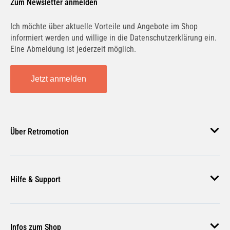
Zum Newsletter anmelden
Ich möchte über aktuelle Vorteile und Angebote im Shop
informiert werden und willige in die Datenschutzerklärung ein.
Eine Abmeldung ist jederzeit möglich.
BAIC
BAOTIAN
Jetzt anmelden
BARKAS
BEDFORD
Über Retromotion
Über uns
BENELLI
BENTLEY
Hilfe & Support
Unsere Jobs
Magazin
Häufige Fragen
Infos zum Shop