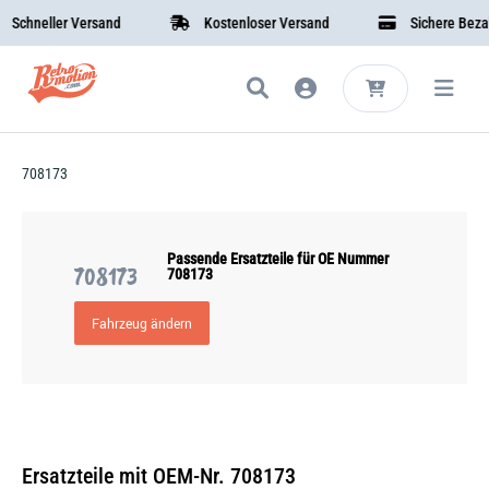
chneller Versand
Kostenloser Versand
Sichere Bezahl
708173
Passende Ersatzteile für OE Nummer
708173
708173
Fahrzeug ändern
Ersatzteile mit OEM-Nr. 708173