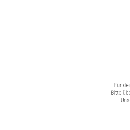
Für de
Bitte üb
Unse