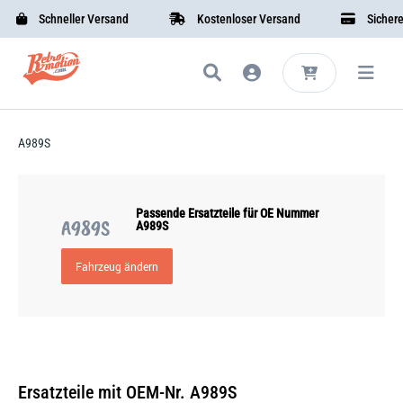
Schneller Versand
Kostenloser Versand
Sichere B
A989S
Passende Ersatzteile für OE Nummer
A989S
A989S
Fahrzeug ändern
Ersatzteile mit OEM-Nr. A989S