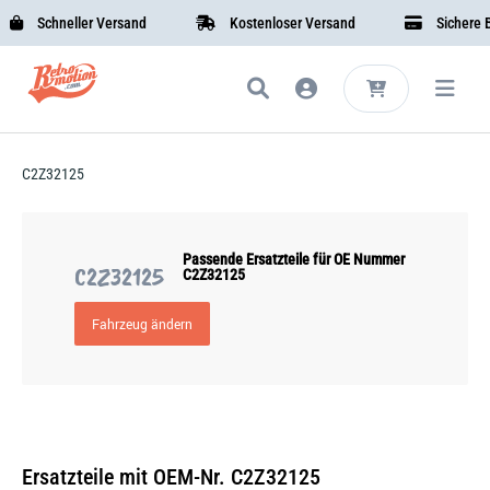
Schneller Versand
Kostenloser Versand
Sichere Be
C2Z32125
Passende Ersatzteile für OE Nummer
C2Z32125
C2Z32125
Fahrzeug ändern
Ersatzteile mit OEM-Nr. C2Z32125