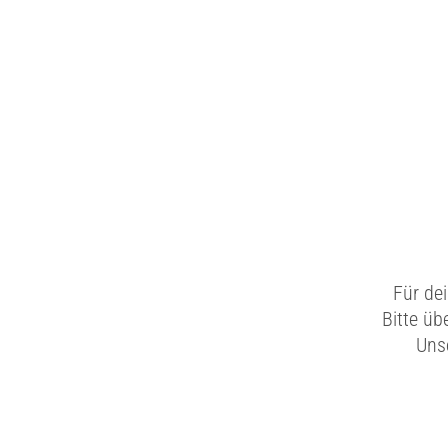
Für de
Bitte üb
Unse