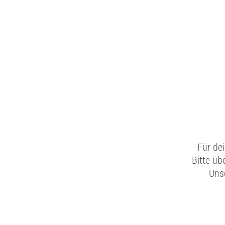
Für de
Bitte üb
Unse