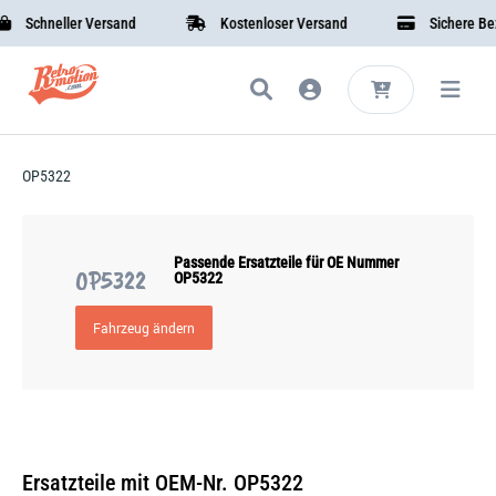
Schneller Versand
Kostenloser Versand
Sichere Beza
OP5322
Passende Ersatzteile für OE Nummer
OP5322
OP5322
Fahrzeug ändern
Ersatzteile mit OEM-Nr. OP5322