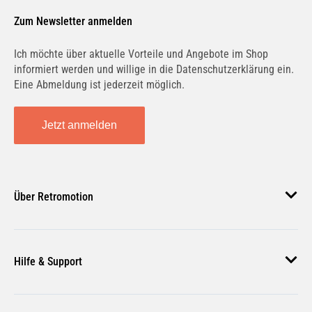
Passgenau für dein Fahrzeug –
Zum Newsletter anmelden
einfache Montage
Ich möchte über aktuelle Vorteile und Angebote im Shop
informiert werden und willige in die Datenschutzerklärung ein.
Technische Merkmale
Eine Abmeldung ist jederzeit möglich.
Zulassungsart: mit Gutachten
Achslast VA bis [kg]: 1135 kg
Jetzt anmelden
Achslast HA bis [kg]: 1100 kg
Fahrzeugausstattung: für Fahrzeuge
ohne Niveauregulierung
Über Retromotion
Über den Hersteller
Über uns
Eibach – engineered to win:Getreu
Hilfe & Support
Unsere Jobs
diesem Motto geht der Weltmarktführer in
Sachen Federungs- und
Magazin
Häufige Fragen