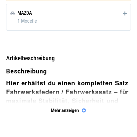
MAZDA
1 Modelle
Artikelbeschreibung
Beschreibung
Hier erhältst du einen kompletten
Satz
Fahrwerksfedern / Fahrwerkssatz
– für
maximale Stabilität, Sicherheit und
Fahrkomfort!
Mehr anzeigen
Der
EIBACH E10-55-004-12-22
Federsatz Fahrwerk
ist präzise