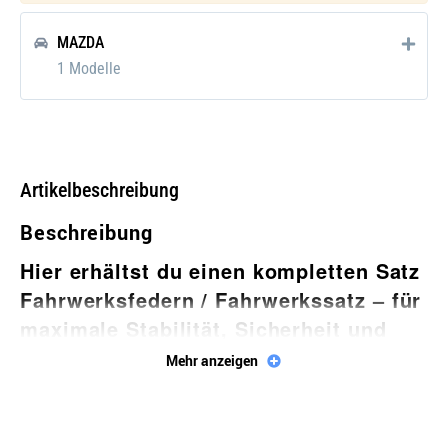
MAZDA
1 Modelle
Artikelbeschreibung
Beschreibung
Hier erhältst du einen kompletten
Satz
Fahrwerksfedern / Fahrwerkssatz
– für
maximale Stabilität, Sicherheit und
Fahrkomfort!
Mehr anzeigen
Der
EIBACH E10-55-005-01-22
Federsatz Fahrwerk
ist präzise