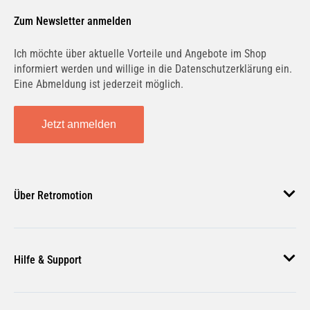
Passgenau für dein Fahrzeug –
Zum Newsletter anmelden
einfache Montage
Ich möchte über aktuelle Vorteile und Angebote im Shop
informiert werden und willige in die Datenschutzerklärung ein.
Technische Merkmale
Eine Abmeldung ist jederzeit möglich.
Zulassungsart: mit Gutachten
Achslast VA bis [kg]: 855 kg
Jetzt anmelden
Achslast HA bis [kg]: 815 kg
Fahrzeugausstattung: für Fahrzeuge
ohne Niveauregulierung
Über Retromotion
Über den Hersteller
Über uns
Eibach – engineered to win:Getreu
Hilfe & Support
Unsere Jobs
diesem Motto geht der Weltmarktführer in
Sachen Federungs- und
Magazin
Häufige Fragen