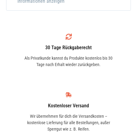
Informationen anzeigen
MOLY in 10W60, wenn du auf der Suche
nach einem zuverlässigen,
leistungsstarken Motoröl für sportliche
Einsätze und extrem hohe Anforderungen
bist.
30 Tage Rückgaberecht
Als Privatkunde kannst du Produkte kostenlos bis 30
Vorteile des LIQUI MOLY 1391:
Tage nach Erhalt wieder zurückgeben.
Extreme Temperaturstabilität:
Das
Motoröl Race Tech GT1 bietet auch bei
sehr hohen Temperaturen
hervorragenden Schutz und sorgt
Kostenloser Versand
dafür, dass der Motor jederzeit optimal
Wir übernehmen für dich die Versandkosten –
geschmiert ist.
kostenlose Lieferung für alle Bestellungen, außer
Sperrgut wie z. B. Reifen.
Optimierte Motorleistung:
Die