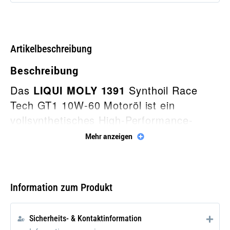
Artikelbeschreibung
Beschreibung
Das
LIQUI MOLY 1391
Synthoil Race
Tech GT1 10W-60 Motoröl ist ein
vollsynthetisches High-Performance-
Motoröl, das speziell für sportliche Fahrer
Mehr anzeigen
und extreme Einsatzbedingungen
entwickelt wurde. Mit einer
Breitbandviskosität von 10W60 bietet es
Information zum Produkt
herausragende Leistung und schützt den
Motor auch bei höchsten Belastungen.
Sicherheits- & Kontaktinformation
Setze auf das 1391 Motoröl von LIQUI