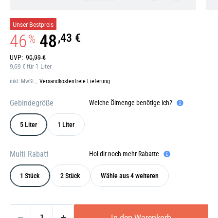
Galerie
Unser Bestpreis
öffnen
46
48
,43 €
%
UVP:
90,99 €
9,69 € für 1 Liter
inkl. MwSt.,
Versandkostenfreie Lieferung
Gebindegröße
Welche Ölmenge benötige ich?
5 Liter
1 Liter
Multi Rabatt
Hol dir noch mehr Rabatte
1 Stück
2 Stück
Wähle aus 4 weiteren
In den Warenkorb