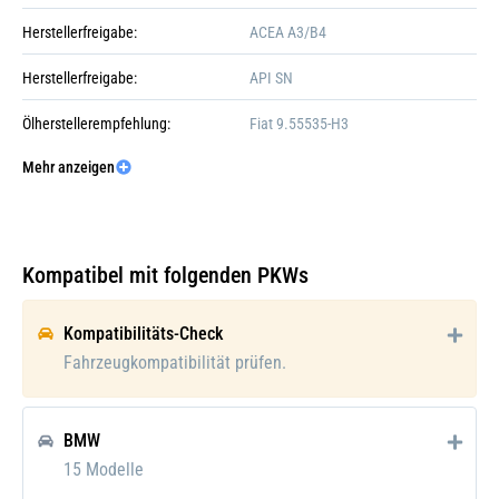
Herstellerfreigabe:
ACEA A3/B4
+4
Herstellerfreigabe:
API SN
Ölherstellerempfehlung:
Fiat 9.55535-H3
Mehr anzeigen
Verpackungshöhe:
31 cm
Galerie öffnen
Verpackungslänge:
9 cm
Verpackungsbreite:
24 cm
Kompatibel mit folgenden PKWs
Verpackungsgewicht:
4.65 kg
Kompatibilitäts-Check
Fahrzeugkompatibilität prüfen.
BMW
15 Modelle