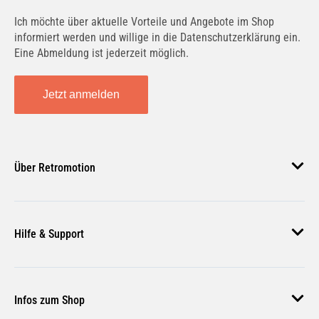
werden.
Ich möchte über aktuelle Vorteile und Angebote im Shop
informiert werden und willige in die Datenschutzerklärung ein.
Vielseitig einsetzbar:
Ideal für Benzin-
Eine Abmeldung ist jederzeit möglich.
und Dieselmotoren im sportlichen
Einsatz. Besonders geeignet für den
Jetzt anmelden
Motorsport und für Fahrzeuge, die
hohen Anforderungen unterworfen sind.
Turbo- und Kat-getestet:
Das Motoröl
Über Retromotion
ist für Fahrzeuge mit Turboaufladung
und Katalysator optimiert und sorgt für
zuverlässige Leistung unter allen
Über uns
Bedingungen.
Hilfe & Support
Unsere Jobs
Magazin
Häufige Fragen
Hinweise
Infos zum Shop
Zahlungsmethoden
Achte darauf, die Betriebsvorschriften