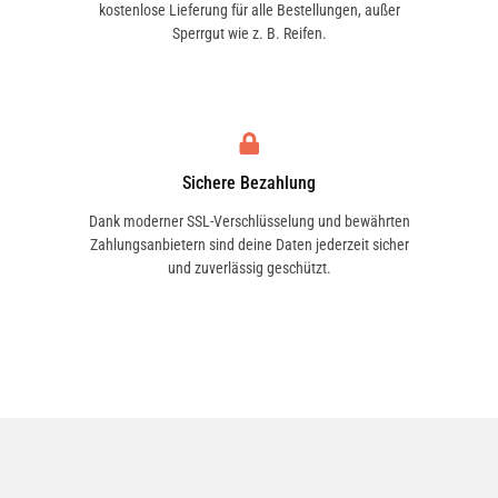
kostenlose Lieferung für alle Bestellungen, außer
Bedarf trocken nachreiben. Regelmäßige
Sperrgut wie z. B. Reifen.
Anwendung sorgt für optimales
Aussehen.
Sichere Bezahlung
Dank moderner SSL-Verschlüsselung und bewährten
Zahlungsanbietern sind deine Daten jederzeit sicher
und zuverlässig geschützt.