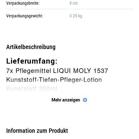
Verpackungsbreite:
8 cm
Verpackungsgewicht:
0.29 kg
Galerie öffnen
Artikelbeschreibung
Lieferumfang:
7x Pflegemittel LIQUI MOLY 1537
Kunststoff-Tiefen-Pfleger-Lotion
Kunststoff 250ml
Mehr anzeigen
Beschreibung
Reinigt, pflegt und schützt alle
Kunststoff- und Gummiteile und frischt
Information zum Produkt
sie wieder auf. Dringt tief in den