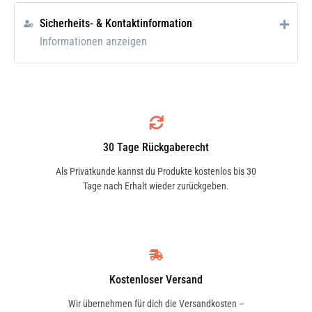
Kunststoff, sorgt für optimalen
Sicherheits- & Kontaktinformation
Langzeitschutz und verleiht mattseidenen
Informationen anzeigen
Glanz. Wirkt antistatisch und
schmutzabweisend. Silikonhaltig.
Einsatzgebiet
Für alle Kunststoffoberflächen im Innen-
30 Tage Rückgaberecht
und Außenbereich, z. B. an Kfz, Booten,
Als Privatkunde kannst du Produkte kostenlos bis 30
Campinggeräten, Sportartikeln uvm.
Tage nach Erhalt wieder zurückgeben.
Anwendung
Die zu behandelnden Teile vorreinigen.
Vor Gebrauch kräftig schütteln.
Kostenloser Versand
Anschließend auf weiches Tuch
Wir übernehmen für dich die Versandkosten –
aufbringen und leicht verreiben. Bei