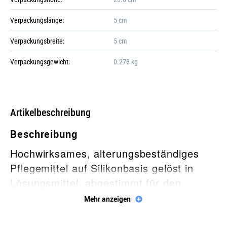
+4
Verpackungslänge:
5 cm
Verpackungsbreite:
5 cm
Verpackungsgewicht:
0.278 kg
Gefahr!
Galerie öffnen
Artikelbeschreibung
Beschreibung
Hochwirksames, alterungsbeständiges
Pflegemittel auf Silikonbasis gelöst in
Lösungsmittel, abgestimmt für den
breiten Einsatz im Kfz-Bereich.
Mehr anzeigen
Einsatzgebiet