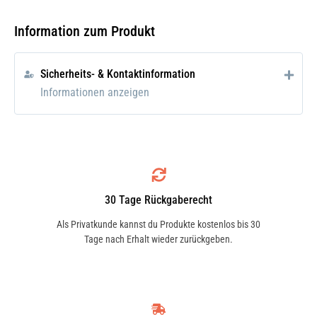
Zur allgemeinen Innenraumpflege im
Information zum Produkt
Kraftfahrzeug. Für matte und spröde
Kunststoffe wie Spoiler und Stoßstangen.
Sicherheits- & Kontaktinformation
Bei quietschenden Armaturbrettern.
Informationen anzeigen
Anwendung
Die zu behandelnden Teile mit
Aerosoldose dünn einsprühen und nach
kurzer Trockenzeit mit weichem Lappen
30 Tage Rückgaberecht
verreiben. Nicht für Lenkräder, Pedale,
Als Privatkunde kannst du Produkte kostenlos bis 30
Sitzflächen, sowie Schaltknaufs geeignet,
Tage nach Erhalt wieder zurückgeben.
da „Rutschgefahr" besteht.