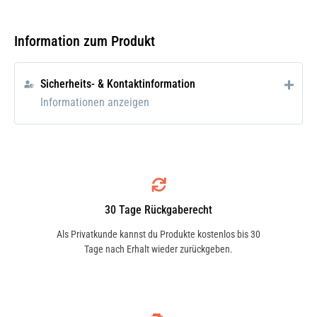
alterungsbeständiges Pflegemittel auf
Silikonbasis, gelöst in chlorfreiem
Information zum Produkt
Lösungsmittel, abgestimmt für den
breiten Einsatz im Kfz-Bereich.
Sicherheits- & Kontaktinformation
Informationen anzeigen
Einsatzgebiet
Bei quietschenden und knarrenden
Armaturbrettern, bei schwergängigen
Sicherheitsgurten (Gurte beidseitig
besprühen). Für alle matten Kunststoffe
30 Tage Rückgaberecht
wie Kunststoffstoßstangen, Spoiler usw.
Als Privatkunde kannst du Produkte kostenlos bis 30
Zur allgemeinen Innenraumpflege im Kfz.
Tage nach Erhalt wieder zurückgeben.
Anwendung
Die zu behandelnden Teile mit