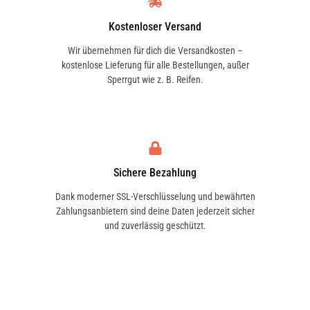
Aerosoldose dünn einsprühen und nach
Kostenloser Versand
kurzer Trockenzeit mit weichem Lappen
Wir übernehmen für dich die Versandkosten –
verreiben. Nicht für Lenkräder, Pedale,
kostenlose Lieferung für alle Bestellungen, außer
Sitzflächen, sowie Schaltknaufs geeignet,
Sperrgut wie z. B. Reifen.
da „Rutschgefahr" besteht.
Sonstige Informationen
Sicherheitsvorschläge
Sichere Bezahlung
Beim Versprühen werden Propan/Butan
Dank moderner SSL-Verschlüsselung und bewährten
und entzündbare Lösungsmitteldämpfe
Zahlungsanbietern sind deine Daten jederzeit sicher
frei. Bei der Anwendung für ausreichende
und zuverlässig geschützt.
Lüftung sorgen, Zündquellen fernhalten.