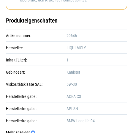
Produkteigenschaften
Artikelnummer:
20646
Hersteller:
LIQUI MOLY
Inhalt [Liter]:
1
Gebindeart:
Kanister
Viskositätsklasse SAE:
5W-30
Herstellerfreigabe:
ACEA C3
Herstellerfreigabe:
API SN
Herstellerfreigabe:
BMW Longlife-04
Mehr anzeigen
Herstellerfreigabe:
VW 504 00/507 00