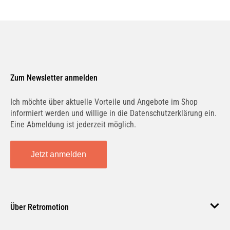
72 Modelle
LANCIA
16 Modelle
Zum Newsletter anmelden
MINI
Ich möchte über aktuelle Vorteile und Angebote im Shop
15 Modelle
informiert werden und willige in die Datenschutzerklärung ein.
Eine Abmeldung ist jederzeit möglich.
LAND ROVER
2 Modelle
Jetzt anmelden
LEXUS
30 Modelle
Über Retromotion