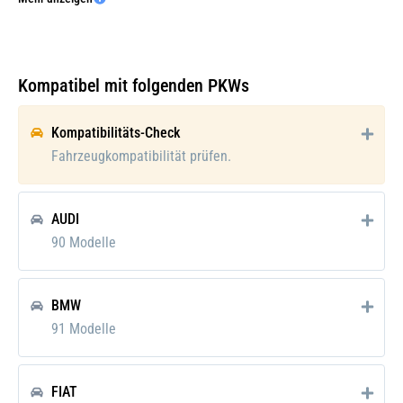
Galerie öffnen
Ölherstellerempfehlung:
API CF
Ölherstellerempfehlung:
MB 229.51
Kompatibel mit folgenden PKWs
Ölherstellerempfehlung:
Porsche C30
Kompatibilitäts-Check
Verpackungshöhe:
18 cm
Fahrzeugkompatibilität prüfen.
Verpackungslänge:
5 cm
AUDI
Verpackungsbreite:
14 cm
90 Modelle
Verpackungsgewicht:
0.96 kg
BMW
91 Modelle
FIAT