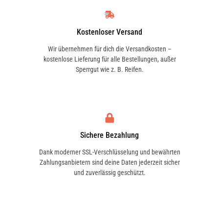
und für Fahrzeuge mit Dieselpartikelfilter
(DPF), auch bei Nachrüstung. Turbo- und
TOYOTA
Kat-getestet.
Kostenloser Versand
117 Modelle
Wir übernehmen für dich die Versandkosten –
kostenlose Lieferung für alle Bestellungen, außer
Anwendung
Sperrgut wie z. B. Reifen.
NISSAN
Betriebsvorschriften der Kfz- und
68 Modelle
Motorenhersteller beachten.
Hinweis:
Volle Wirksamkeit und Schutz
FORD USA
des Dieselpartikelfilters werden nur in
12 Modelle
Sichere Bezahlung
unvermischtem Zustand gewährleistet.
Werkstatthinweis:
Bei Tankanlagen darf
Dank moderner SSL-Verschlüsselung und bewährten
Zahlungsanbietern sind deine Daten jederzeit sicher
ASTON MARTIN
die Restmenge eines handelsüblichen Öls
und zuverlässig geschützt.
1 Modelle
nicht mehr als 5 % betragen.
HYUNDAI