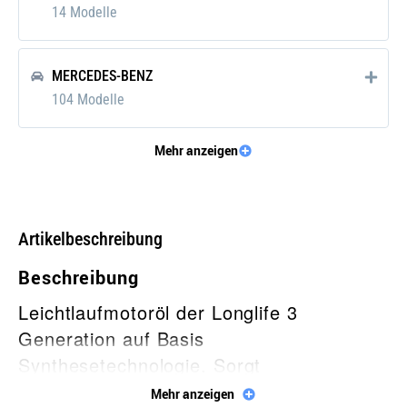
14 Modelle
MERCEDES-BENZ
104 Modelle
Mehr anzeigen
OPEL
13 Modelle
Artikelbeschreibung
PORSCHE
Beschreibung
8 Modelle
Leichtlaufmotoröl der Longlife 3
Generation auf Basis
RENAULT
Synthesetechnologie. Sorgt
32 Modelle
für ausgezeichnete Motorsauberkeit.
Mehr anzeigen