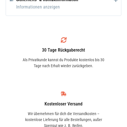
oder übertrifft die Anforderungen und
Informationen anzeigen
Spezifikationen führender
Motorenhersteller.
Einsatzgebiet
Speziell geeignet für PWC (Personal
30 Tage Rückgaberecht
Water Craft) 4-Takt-Motoren. Optimal für
Als Privatkunde kannst du Produkte kostenlos bis 30
den sportlichen Einsatz. Hervorragend
Tage nach Erhalt wieder zurückgeben.
einsetzbar für Motoren mit und ohne
Nasskupplung.
Anwendung
Kostenloser Versand
Die Betriebsvorschriften der Motoren-
Wir übernehmen für dich die Versandkosten –
bzw. Aggregathersteller sind zu
kostenlose Lieferung für alle Bestellungen, außer
Sperrgut wie z. B. Reifen.