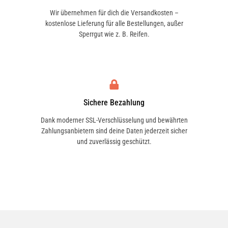
Schutz vor Dampfblasenbildung bei. Liqui
Wir übernehmen für dich die Versandkosten –
Moly Bremsflüssigkeit DOT 4 ist auch für
kostenlose Lieferung für alle Bestellungen, außer
den Einsatz in ABS-Bremssystemen
Sperrgut wie z. B. Reifen.
bestens geeignet.
Einsatzgebiet
Hervorragend geeignet für den Einsatz in
Sichere Bezahlung
allen Scheiben- und
Dank moderner SSL-Verschlüsselung und bewährten
Trommelbremssystemen sowie
Zahlungsanbietern sind deine Daten jederzeit sicher
und zuverlässig geschützt.
Kupplungssystemen von Kraftfahrzeugen,
für die eine synthetische Bremsflüssigkeit
vorgeschrieben wird. Die Bremsflüssigkeit
ist auch für den Einsatz in ABS-
Bremssystemen bestens geeignet.