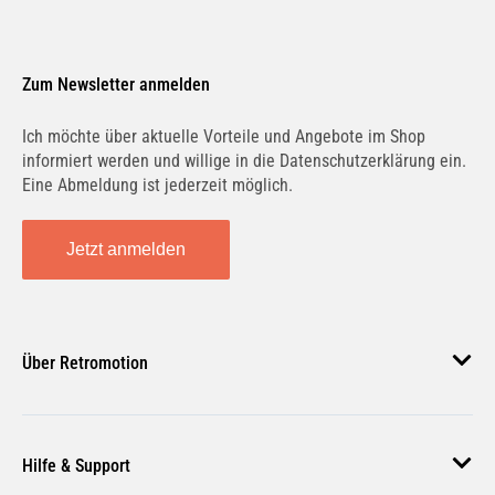
Anwendung
Liqui Moly Bremsflüssigkeit DOT 4 kann
Zum Newsletter anmelden
in allen herkömmlichen Bremsflüssigkeits-
Entlüftungsgeräten verarbeitet werden.
Ich möchte über aktuelle Vorteile und Angebote im Shop
Liqui Moly Bremsflüssigkeit DOT 4 ist
informiert werden und willige in die Datenschutzerklärung ein.
mischbar und kompatibel mit allen
Eine Abmeldung ist jederzeit möglich.
qualitativ hochwertigen, synthetischen
Bremsflüssigkeiten. Die optimale
Jetzt anmelden
Nutzungsdauer wird jedoch nur bei
unvermischtem Einsatz gewährleistet. Es
wird empfohlen, die Bremsflüssigkeit
Über Retromotion
nach den Vorschriften des
Kraftfahrzeugherstellers zu wechseln.
Über uns
Hilfe & Support
Unsere Jobs