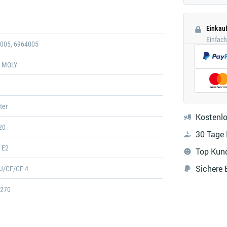
Galerie
öffnen
Einkau
Einfac
-005, 6964005
I MOLY
ter
Kostenlo
20
30 Tage
 E2
Top Kun
Sichere
SJ/CF/CF-4
270
28.0