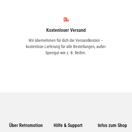
1 Modelle
toren. Besonders geeignet für
hrzeuge. Turbo-getestet.
ABARTH
Kostenloser Versand
1 Modelle
Wir übernehmen für dich die Versandkosten –
kostenlose Lieferung für alle Bestellungen, außer
renhersteller sind zu beachten.
AUTOBIANCHI
Sperrgut wie z. B. Reifen.
2 Modelle
Über Retromotion
Hilfe & Support
Infos zum Shop