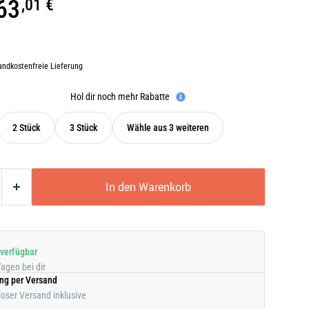
63
,01 €
andkostenfreie Lieferung
Hol dir noch mehr Rabatte
2 Stück
3 Stück
Wähle aus 3 weiteren
In den Warenkorb
 verfügbar
Tagen bei dir
ung per Versand
oser Versand inklusive