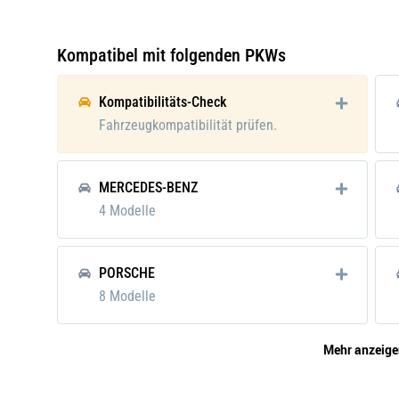
Verpackungshöhe:
278 
Verpackungslänge:
135 
Kompatibel mit folgenden PKWs
Verpackungsbreite:
195 
Kompatibilitäts-Check
Verpackungsgewicht:
4325
Fahrzeugkompatibilität prüfen.
MERCEDES-BENZ
4 Modelle
PORSCHE
8 Modelle
Mehr anzeige
MITSUBISHI
1 Modelle