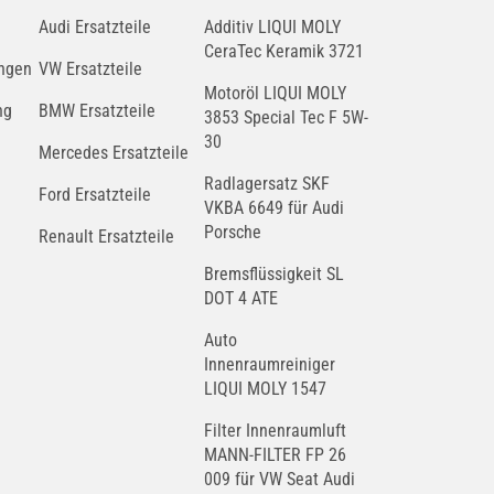
Audi Ersatzteile
Additiv LIQUI MOLY
CeraTec Keramik 3721
ngen
VW Ersatzteile
Motoröl LIQUI MOLY
ng
BMW Ersatzteile
3853 Special Tec F 5W-
30
Mercedes Ersatzteile
Radlagersatz SKF
Ford Ersatzteile
VKBA 6649 für Audi
Porsche
Renault Ersatzteile
Bremsflüssigkeit SL
DOT 4 ATE
Auto
Innenraumreiniger
LIQUI MOLY 1547
Filter Innenraumluft
MANN-FILTER FP 26
009 für VW Seat Audi