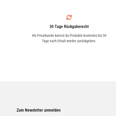
Einsatzgebiet
1 Modelle
Ganzjahresöl für Benzin- und Dieselmo
Baumaschinen, Aggregate und ältere Fa
IVECO
30 Tage Rückgaberecht
6 Modelle
Anwendung
Als Privatkunde kannst du Produkte kostenlos bis 30
Tage nach Erhalt wieder zurückgeben.
Betriebsvorschriften der Kfz- und Moto
LANCIA
5 Modelle
Zum Newsletter anmelden