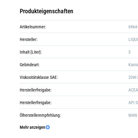
Produkteigenschaften
Artikelnummer:
6964
Hersteller:
LIQU
Inhalt [Liter]:
5
Gebindeart:
Kanis
Viskositätsklasse SAE:
20W-
Herstellerfreigabe:
ACEA
Herstellerfreigabe:
API 
Ölherstellerempfehlung:
MAN 
Mehr anzeigen
Ölherstellerempfehlung:
MB 2