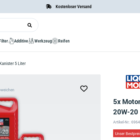
Kostenloser Versand
Filter
Additive
Werkzeug
Reifen
anister 5 Liter
bweichen
5x Motor
20W-20 K
Artikel-Nr.: 696
Unser Bestprei