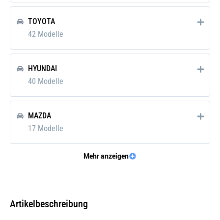
Ölherstellerempfehlung:
Hyundai
TOYOTA
42 Modelle
Ölherstellerempfehlung:
Kia
Ölherstellerempfehlung:
Mazda
HYUNDAI
Ölherstellerempfehlung:
Mitsubishi Dia Queen
40 Modelle
Ölherstellerempfehlung:
Nissan
MAZDA
Ölherstellerempfehlung:
Toyota
17 Modelle
Verpackungshöhe:
18 cm
Mehr anzeigen
Verpackungslänge:
15 cm
NISSAN
14 Modelle
Verpackungsbreite:
6 cm
Verpackungsgewicht:
0.92 kg
Artikelbeschreibung
JEEP