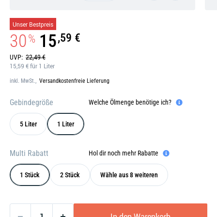
Galerie
Unser Bestpreis
öffnen
30
15
,59 €
%
UVP:
22,49 €
15,59 € für 1 Liter
inkl. MwSt.,
Versandkostenfreie Lieferung
Gebindegröße
Welche Ölmenge benötige ich?
5 Liter
1 Liter
Multi Rabatt
Hol dir noch mehr Rabatte
1 Stück
2 Stück
Wähle aus 8 weiteren
In den Warenkorb