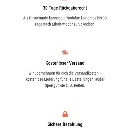
ASTON MARTIN
Optimal für moderne asiatische und
30 Tage Rückgaberecht
4 Modelle
amerikanische Benzinmotoren. Speziell
Als Privatkunde kannst du Produkte kostenlos bis 30
geeignet bei langen Ölwechselintervallen
Tage nach Erhalt wieder zurückgeben.
und hohen motorischen Anforderungen.
LINCOLN
2 Modelle
Anwendung
SUBARU
Die Spezifikationen und Vorschriften der
Kostenloser Versand
1 Modelle
Aggregat bzw. Fahrzeughersteller sind zu
Wir übernehmen für dich die Versandkosten –
beachten! Optimale Wirksamkeit nur in
kostenlose Lieferung für alle Bestellungen, außer
Sperrgut wie z. B. Reifen.
unvermischtem Zustand.
LANCIA
3 Modelle
CHRYSLER
10 Modelle
Sichere Bezahlung