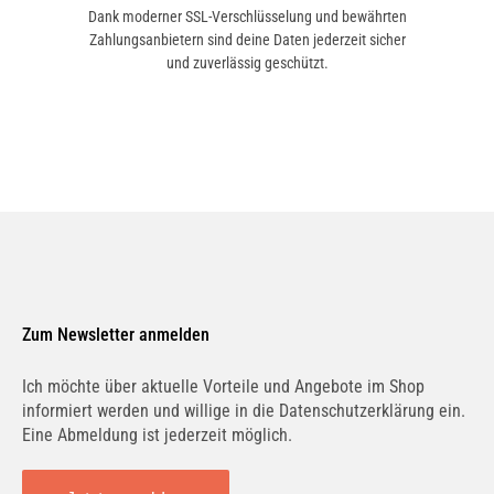
Dank moderner SSL-Verschlüsselung und bewährten
Zahlungsanbietern sind deine Daten jederzeit sicher
HONDA
und zuverlässig geschützt.
6 Modelle
LEXUS
14 Modelle
PROTON
1 Modelle
Zum Newsletter anmelden
DAIHATSU
Ich möchte über aktuelle Vorteile und Angebote im Shop
1 Modelle
informiert werden und willige in die Datenschutzerklärung ein.
Eine Abmeldung ist jederzeit möglich.
CHEVROLET