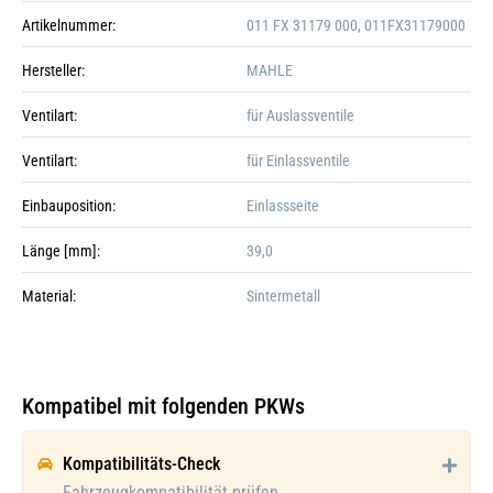
Artikelnummer:
011 FX 31179 000, 011FX31179000
Hersteller:
MAHLE
Ventilart:
für Auslassventile
Ventilart:
für Einlassventile
Einbauposition:
Einlassseite
Länge [mm]:
39,0
Material:
Sintermetall
Kompatibel mit folgenden PKWs
Galerie öffnen
Kompatibilitäts-Check
Fahrzeugkompatibilität prüfen.