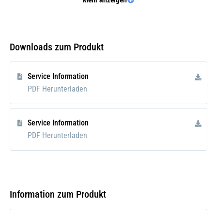
METELLI
01-S2656
Downloads zum Produkt
METELLI
01S2656
Service Information
PDF Herunterladen
AE
VAG96076
Service Information
PDF Herunterladen
AE
VAG96077
TRW Engine Component
Information zum Produkt
50 00934 1