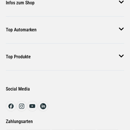
Infos zum Shop
Zahlungsmethoden
Versand & Lieferung
AGB
Rückgabe & Erstattung
Top Automarken
Nutzungsbedingungen
Rücksendung Anmelden
Widerrufsbelehrung
Audi Ersatzteile
Bestellstatus
Top Produkte
VW Ersatzteile
BMW Ersatzteile
Additiv LIQUI MOLY CeraTec Keramik 3721
Mercedes Ersatzteile
Motoröl LIQUI MOLY 3853 Special Tec F 5W-30
Social Media
Ford Ersatzteile
Radlagersatz SKF VKBA 6649 für Audi Porsche
Renault Ersatzteile
Bremsflüssigkeit SL DOT 4 ATE
Auto Innenraumreiniger LIQUI MOLY 1547
Zahlungsarten