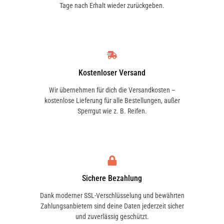
Tage nach Erhalt wieder zurückgeben.
Warum ein OPTIBELT Zahnriemen
PEUGEOT
Komplettsatz? OPTIBELT ist für seine
0831R9
Innovationskraft und hohe Qualität
bekannt. Das KT 1332 Zahnriemen Set
PEUGEOT
sorgt dafür, dass der Zahnriemenwechsel
Kostenloser Versand
0831L3
effizient und zuverlässig erfolgt, was die
Wir übernehmen für dich die Versandkosten –
Lebensdauer deines Motors verlängert
kostenlose Lieferung für alle Bestellungen, außer
Sperrgut wie z. B. Reifen.
PEUGEOT
und teure Reparaturen verhindert.
0831P8
Hinweise
PEUGEOT
Bitte überprüfe in der Fahrzeugsuche, ob
0831P7
Sichere Bezahlung
der Zahnriemensatz für dein Fahrzeug
geeignet ist.
Dank moderner SSL-Verschlüsselung und bewährten
Zahlungsanbietern sind deine Daten jederzeit sicher
PEUGEOT
und zuverlässig geschützt.
0831L2