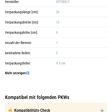
Hersteller:
OPTIBELT
Verpackungslänge [cm]:
26
Verpackungsbreite [cm]:
15
Verpackungshöhe [cm]:
9
Anzahl der Riemen:
1
beinhaltete Rollen:
2
Verpackungshöhe:
9.5 cm
Mehr anzeigen
Verpackungslänge:
27 cm
Galerie öffnen
Verpackungsbreite:
16 cm
Verpackungsgewicht:
0.86 kg
Kompatibel mit folgenden PKWs
Kompatibilitäts-Check