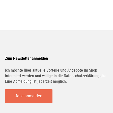
Schaeffler LuK
530037910
RUVILLE
5663870
Zum Newsletter anmelden
BOSCH
Ich möchte über aktuelle Vorteile und Angebote im Shop
1987948202
informiert werden und willige in die Datenschutzerklärung ein.
Eine Abmeldung ist jederzeit möglich.
CONTINENTAL CTAM
CT1065K3
Jetzt anmelden