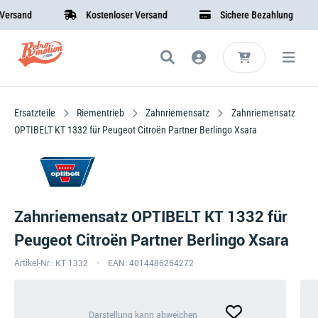
sand
Kostenloser Versand
Sichere Bezahlung
Ersatzteile
Riementrieb
Zahnriemensatz
Zahnriemensatz
OPTIBELT KT 1332 für Peugeot Citroën Partner Berlingo Xsara
Zahnriemensatz OPTIBELT KT 1332 für
Peugeot Citroën Partner Berlingo Xsara
Artikel-Nr.: KT 1332
EAN: 4014486264272
Darstellung
Darstellung kann abweichen