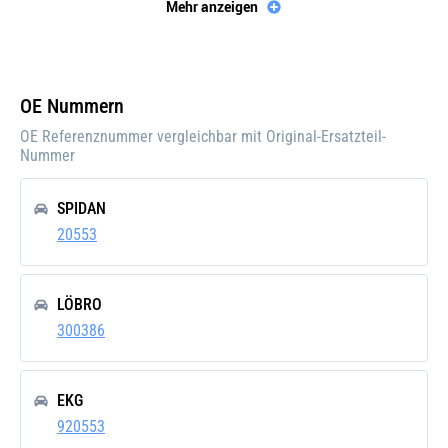
1 [mm]
Mehr anzeigen
Innendurchmesser
63
2 [mm]
OE Nummern
OE Referenznummer vergleichbar mit Original-Ersatzteil-
Nummer
SPIDAN
20553
LÖBRO
300386
EKG
920553