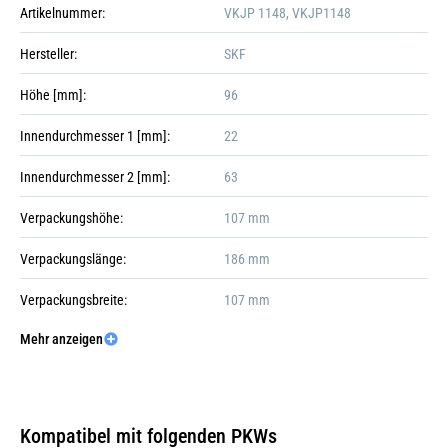
Artikelnummer:
VKJP 1148, VKJP1148
Hersteller:
SKF
Höhe [mm]:
96
Innendurchmesser 1 [mm]:
22
Innendurchmesser 2 [mm]:
63
Verpackungshöhe:
107 mm
Verpackungslänge:
186 mm
Verpackungsbreite:
107 mm
Mehr anzeigen
Verpackungsgewicht:
277 g
Galerie öffnen
Kompatibel mit folgenden PKWs