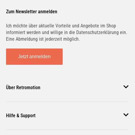
Zum Newsletter anmelden
BOSCH
3 397 007 307
Ich möchte über aktuelle Vorteile und Angebote im Shop
informiert werden und willige in die Datenschutzerklärung ein.
Eine Abmeldung ist jederzeit möglich.
BOSCH
3397007307
Jetzt anmelden
BOSCH
3 397 007 460
Über Retromotion
BOSCH
Über uns
3397007460
Hilfe & Support
Unsere Jobs
Magazin
BOSCH