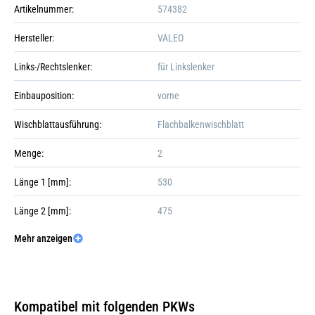
Artikelnummer:
574382
Hersteller:
VALEO
Links-/Rechtslenker:
für Linkslenker
Einbauposition:
vorne
Wischblattausführung:
Flachbalkenwischblatt
Menge:
2
+5
Länge 1 [mm]:
530
Länge 2 [mm]:
475
Mehr anzeigen
Länge 1 [Zoll]:
21
Galerie öffnen
Länge 2 [Zoll]:
19
Styling:
mit Spoiler
Kompatibel mit folgenden PKWs