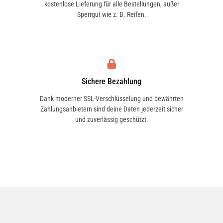
Achte darauf, dass der Scheibenwischer
kostenlose Lieferung für alle Bestellungen, außer
VW
mit deinem Fahrzeugmodell kompatibel
Sperrgut wie z. B. Reifen.
6N0955425
ist. Der Austausch sollte regelmäßig
erfolgen, um die bestmögliche
VW
Wischleistung und Sicht zu
6Q1955425C
gewährleisten.
Sichere Bezahlung
Dank moderner SSL-Verschlüsselung und bewährten
VW
Zahlungsanbietern sind deine Daten jederzeit sicher
6Q1955426A
und zuverlässig geschützt.
SWF
119301
VALEO
VM326