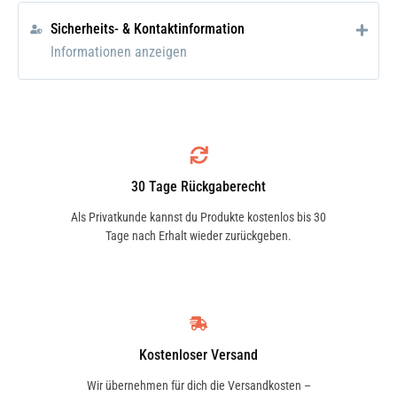
eine streifenfreie Reinigung.
6L1998002
Leise Wischbewegung:
Das spezielle
Sicherheits- & Kontaktinformation
Wischergummi sorgt für einen leisen
Informationen anzeigen
SEAT
Betrieb und reduziert unangenehme
6N0955425
Geräusche.
Warum VALEO Scheibenwischer?
VALEO ist weltweit bekannt für seine
SKODA
3A1955425
Qualitätsprodukte und innovative
30 Tage Rückgaberecht
Technologie. Das Wischblatt 574382
Als Privatkunde kannst du Produkte kostenlos bis 30
bietet eine herausragende Leistung, um
Tage nach Erhalt wieder zurückgeben.
SKODA
eine klare Sicht zu gewährleisten und
6N0955425
sorgt für ein sicheres Fahrerlebnis, auch
bei schlechten Wetterbedingungen.
VW
3A1955425
Kostenloser Versand
Hinweis
Wir übernehmen für dich die Versandkosten –