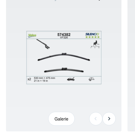
kann
abweichen
+5
Galerie