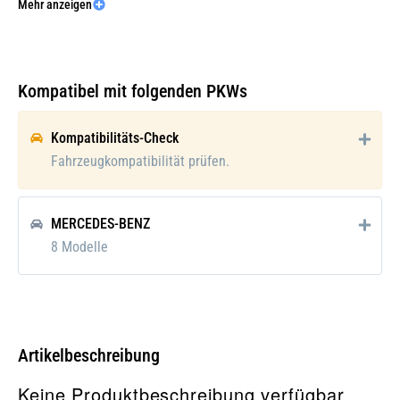
Mehr anzeigen
Ergänzungsartikel/Ergänzende Info
mit PAG-Kompressoröl
Galerie öffnen
2:
Kompressoröl:
PAG 46
Kompatibel mit folgenden PKWs
Gewicht [kg]:
7,2
Kompatibilitäts-Check
Pfand:
Fahrzeugkompatibilität prüfen.
MERCEDES-BENZ
8 Modelle
Artikelbeschreibung
Keine Produktbeschreibung verfügbar