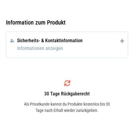
447160-4344
DENSO
Information zum Produkt
4471604344
Sicherheits- & Kontaktinformation
Informationen anzeigen
DENSO
447160-4345
DENSO
4471604345
30 Tage Rückgaberecht
Als Privatkunde kannst du Produkte kostenlos bis 30
DENSO
Tage nach Erhalt wieder zurückgeben.
447160-4346