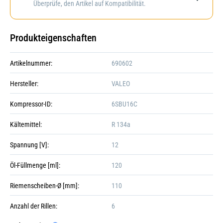
Überprüfe, den Artikel auf Kompatibilität.
Produkteigenschaften
Artikelnummer:
690602
Hersteller:
VALEO
Kompressor-ID:
6SBU16C
Kältemittel:
R 134a
Spannung [V]:
12
Öl-Füllmenge [ml]:
120
Riemenscheiben-Ø [mm]:
110
Anzahl der Rillen:
6