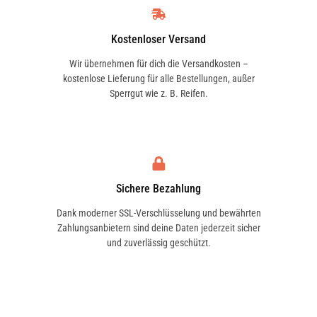
DENSO
4471604346
Kostenloser Versand
Wir übernehmen für dich die Versandkosten –
ELSTOCK
kostenlose Lieferung für alle Bestellungen, außer
51-1120
Sperrgut wie z. B. Reifen.
ELSTOCK
511120
Sichere Bezahlung
LUCAS
Dank moderner SSL-Verschlüsselung und bewährten
ACP01219
Zahlungsanbietern sind deine Daten jederzeit sicher
und zuverlässig geschützt.