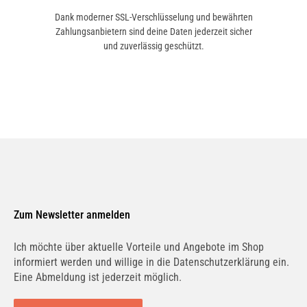
Dank moderner SSL-Verschlüsselung und bewährten
BOSCH
Zahlungsanbietern sind deine Daten jederzeit sicher
986AF5896
und zuverlässig geschützt.
KNECHT
LA 531
KNECHT
LA531
Zum Newsletter anmelden
PURFLUX
AH287
Ich möchte über aktuelle Vorteile und Angebote im Shop
informiert werden und willige in die Datenschutzerklärung ein.
Eine Abmeldung ist jederzeit möglich.
CHAMPION
CCF0160