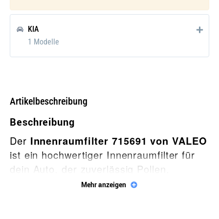
KIA
1 Modelle
Artikelbeschreibung
Beschreibung
Der
Innenraumfilter 715691 von VALEO
ist ein hochwertiger Innenraumfilter für
dein Auto, der zuverlässig Pollen,
Feinstaub, Schmutz und andere
Mehr anzeigen
Verunreinigungen aus der Luft filtert.
Mit dem VALEO Innenraumfilter kannst