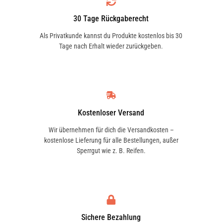
Fahrzeugherstellers.
BOSCH
0 986 AF5 896
30 Tage Rückgaberecht
Als Privatkunde kannst du Produkte kostenlos bis 30
Tage nach Erhalt wieder zurückgeben.
BOSCH
0986AF5896
BOSCH
1987435076
Kostenloser Versand
Wir übernehmen für dich die Versandkosten –
kostenlose Lieferung für alle Bestellungen, außer
BOSCH
Sperrgut wie z. B. Reifen.
986AF5496
BOSCH
986AF5568
Sichere Bezahlung