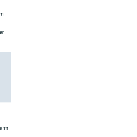
um
er
n
warm