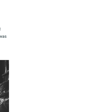
t
 was