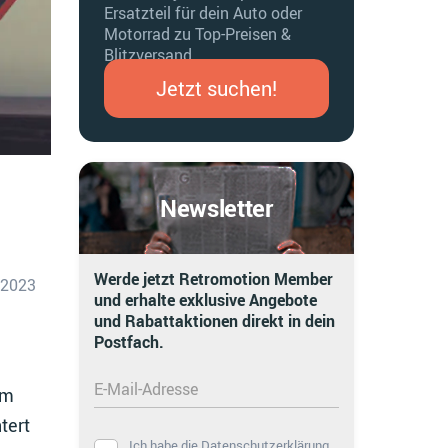
Ersatzteil für dein Auto oder
Motorrad zu Top-Preisen &
Blitzversand.
Jetzt suchen!
Newsletter
Werde jetzt Retromotion Member
.2023
und erhalte exklusive Angebote
und Rabattaktionen direkt in dein
Postfach.
E-Mail-Adresse
um
tert
Ich habe die
Datenschutzerklärung